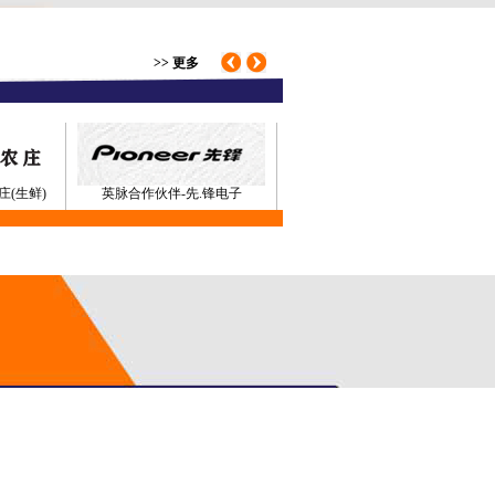
>> 更多
庄(生鲜)
英脉合作伙伴-先.锋电子
威高
英脉合作伙伴-亚明(灯具)