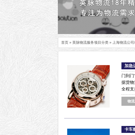
首页
»
英脉物流服务项目分类
»
上海物流公司
加急
门到门
据货物
全程支
物流
卡车