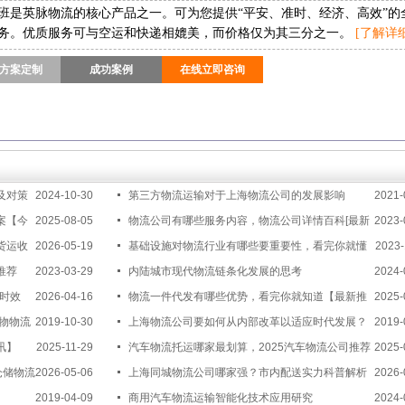
班是英脉物流的核心产品之一。可为您提供“平安、准时、经济、高效”的
务。优质服务可与空运和快递相媲美，而价格仅为其三分之一。
[了解详细
方案定制
成功案例
在线立即咨询
及对策
2024-10-30
第三方物流运输对于上海物流公司的发展影响
2021-
案【今
2025-08-05
物流公司有哪些服务内容，物流公司详情百科[最新
2023-
货运收
2026-05-19
资讯]
基础设施对物流行业有哪些要重要性，看完你就懂
2023-
推荐
2023-03-29
了[最新更新]
内陆城市现代物流链条化发展的思考
2024-
送时效
2026-04-16
物流一件代发有哪些优势，看完你就知道【最新推
2025-
物物流
2019-10-30
荐】
上海物流公司要如何从内部改革以适应时代发展？
2019-
讯】
2025-11-29
汽车物流托运哪家最划算，2025汽车物流公司推荐
2025-
仓储物流
2026-05-06
[全网推荐]
上海同城物流公司哪家强？市内配送实力科普解析
2026-
2019-04-09
【行业百科】
商用汽车物流运输智能化技术应用研究
2024-