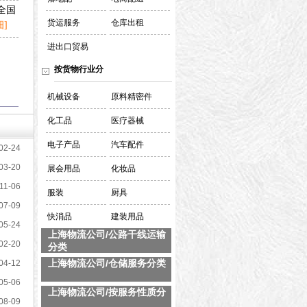
全国
货运服务
仓库出租
]
进出口贸易
按货物行业分
机械设备
原料精密件
化工品
医疗器械
电子产品
汽车配件
02-24
03-20
展会用品
化妆品
11-06
服装
厨具
07-09
快消品
建装用品
05-24
上海物流公司/公路干线运输
02-20
分类
上海物流公司/仓储服务分类
04-12
05-06
上海物流公司/按服务性质分
08-09