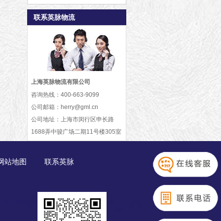
商】
联系英脉物流
上海英脉物流有限公司
咨询热线：
400-663-9099
公司邮箱：
herry@gml.cn
公司地址：
上海市闵行区申长路
1688弄中骏广场二期11号楼305室
网站地图
联系英脉