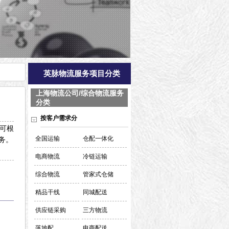
英脉物流服务项目分类
上海物流公司/综合物流服务
分类
按客户需求分
 可根
全国运输
仓配一体化
务。
电商物流
冷链运输
综合物流
管家式仓储
精品干线
同城配送
供应链采购
三方物流
落地配
电商配送