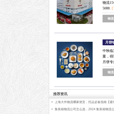
物流1
5088.
物流
月饼
中秋临
案，得
月饼专
物流
推荐资讯
上海大件物流哪家便宜，托运必备指南【避
略】
集装箱物流公司怎么选，2024 集装箱物流