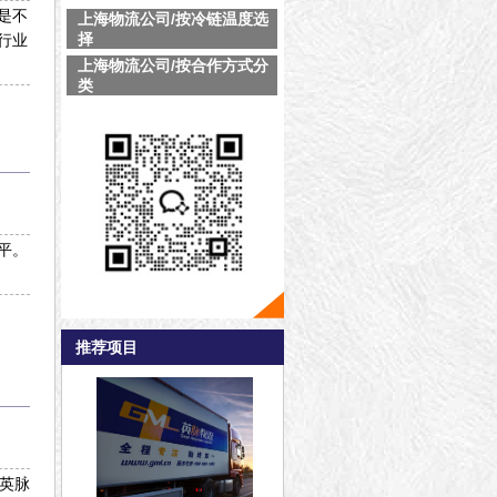
是不
上海物流公司/按冷链温度选
择
行业
上海物流公司/按合作方式分
类
平。
推荐项目
.英脉