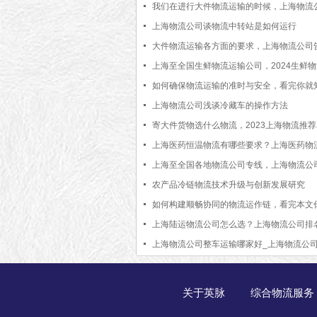
【全网更新
我们在进行大件物流运输的时候，上海物流
以提供哪些保障
上海物流公司谈物流中转站是如何运行
大件物流运输各方面的要求，上海物流公司
家
上海至全国生鲜物流运输公司，2024生鲜
公司推荐【全网聚焦】
如何确保物流运输的准时与安全，看完你就
[物流资讯]
上海物流公司浅谈冷藏车的操作方法
寄大件货物选什么物流，2023上海物流推荐
新排行]
上海医药恒温物流有哪些要求？上海医药物
运输标准【最新更新】
上海至全国各地物流公司专线，上海物流公
农产品冷链物流技术升级与创新发展研究
如何构建顺畅协同的物流运作链，看完本文
道了[最新更新]
上海陆运物流公司怎么选？上海物流公司排
【最新资讯】
上海物流公司整车运输哪家好_上海物流公
物专线服务【当天发车】
关于英脉
综合物流服务