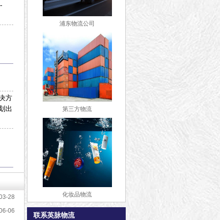
-
浦东物流公司
决方
划出
第三方物流
化妆品物流
03-28
06-06
联系英脉物流