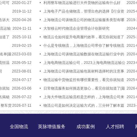
公司可
2020-01-27
日更新]
利用整车物流运输进行大件货物的运输有什么好
2020-
2019-11-12
处，上海物流公司告诉您
上海电子产品仓储物流，管理出色的选择【行业资
2025-
告诉大
2020-04-26
讯】
上海物流公司谈物流公司的物流运输服务类型有哪
2019-
物流运输
2024-11-11
些
大智移云时代物流企业管理会计创新研究
2024-
知道了
2025-10-11
物流云仓如何提升电商履约效率，看完你就知道了
2025-
2019-02-15
[物流资讯]
什么是专线物流，上海物流公司带你了解专线物流
2021-
名单[最
2023-03-03
的优势[行业热点]
上海物流公司谈物流运输数据在物流运输行业中的
2020-
流恒温
2026-05-12
意义是什么
上海电商物流运输公司，2023上海电商物流运输公
2023-
司
2023-08-01
司推荐[最新更新]
上海物流公司谈物流运输包装材料选择时的注意事
2020-
2024-07-17
项
物流运输中货物监控有哪些重要性，看完你就知道
2025-
你就知
2026-03-06
了[今日更新]
日常物流服务如何挑选更放心，看完你就知道了[最
2026-
名揭秘
2026-07-22
新更新]
上海大件物流运输流程是怎样的，上海物流公司来
2021-
司整车货
2026-07-11
为大家介绍[今日咨询]
物流公司是如何决定运输方式的，三分钟了解本篇
2023-
内容[行业百科]
全国物流
英脉增值服务
成功案例
人才招聘