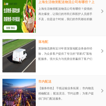
吸、...
上海生活物资配送物流公司有哪些？上
海生活物资配送物流公司推荐【含联系
上海生活物资配送物流公司有哪些？疫情的
方式】
再次爆发，让我们的市民们和医护人员措手
不及，但是这个时候，我们的市民都在积极
的配合，而最大的难题除了疫情防控之外，
我们的物资稀缺，也影响到了我们上海市民
们的生活，所以，物流公司也是当下我们能
够想到的措施之一了，那接下来就和英脉物
落地配
流小编一起了解一下上海生活物资配送物流
英脉物流拥有近10年资深落地配业务操作经
公司有哪些吧。
验，为众多客户提供了专注的“管家式”落地
配服务。强大实力与优质信誉赢得了客户们
的一致好评。
市内配送
【服务特色】 干线运输业务拓展； 市内物流
精确配送； 配送灵活、节约运费； 为客户提
供门到门配送服务。