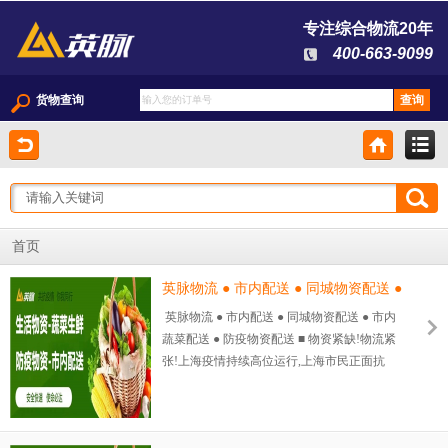
专注综合物流20年
400-663-9099
货物查询
首页
英脉物流 ● 市内配送 ● 同城物资配送 ●
市内蔬菜配送 ● 防疫物资配送
英脉物流 ● 市内配送 ● 同城物资配送 ● 市内
蔬菜配送 ● 防疫物资配送 ■ 物资紧缺!物流紧
张!上海疫情持续高位运行,上海市民正面抗
疫,英脉物流责无旁贷。 ■ 在疫情形势和抗疫
政策不断变化的上海,英脉物流从公司到员工
个人都在为抗疫努力,与上海千万居民共呼