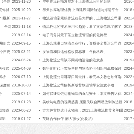
荐【全网
2023-11-20
空中物流运输发展对于上海物流公司的影响
2020-
完你就
2025-10-29
得天独厚地理优势 上海建设国际航运与海运平台
2018-
[最新
2023-11-27
物流运输常规操作流程是怎样的，上海物流公司带
2021-
名「全网
2021-11-18
你了解物流运输流程[行业推荐]
物流托运的技术应用和趋势，看了文章你就了解了
2023-
2019-02-14
[物流资讯]
电子商务背景下茶企物流管理的优化路径
2024-
细[含
2023-09-15
上海合规港口物流企业排行，资质齐全货运公司盘
2026-
今日更
2025-03-21
点【行业百科】
发物流和快递价格收费标准「含价格表」
2023-
2024-06-24
上海物流公司谈不同货物运输的注意点
2019-
送模式
2025-04-09
数字化时代下市场营销与物流协同创新的战略探讨
2024-
解析
2026-07-10
上海物流公司哪家口碑最好，看完本文教您如何选
2022-
深度赋
2018-10-08
择物流公司【全网推荐】
上海物流公司解析新版货物运输平安注意事项
2019-
务
2025-07-14
如何保证冷链运输物流的食品安全，本文来告诉你
2024-
2019-01-28
【最新更新】
美妆与电音的视听盛宴 屈臣氏联合网易放刺传达新
2018-
就知道
2023-06-20
消费时尚
寄大件货物选什么物流，2023上海物流推荐名单[最
2023-
些影
2019-01-27
新排行]
英脉合作伙伴-丽人丽妆(化妆品)
2017-