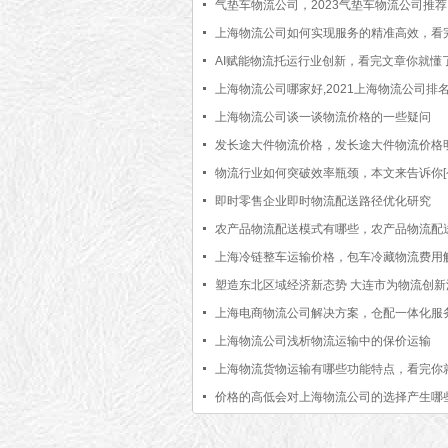
气垫车物流公司，2023气垫车物流公司推
更新】
上海物流公司如何实现服务的精准高效，看
知道了[今日更新]
AI赋能物流托运行业创新，看完文章你就懂了
更新]
上海物流公司哪家好,2021上海物流公司排
分享」
上海物流公司谈一谈物流价格的一些疑问
发长途大件物流价格，发长途大件物流价格明
价格表]
物流行业如何突破效率瓶颈，本文来告诉你[
新]
即时零售企业即时物流配送路径优化研究
农产品物流配送模式有哪些，农产品物流配
介绍[行业百科]
上海冷链整车运输价格，包车冷藏物流费用
【行业百科】
塑造东北区域经济新态势 大连市为物流创新
能
上海电商物流公司解决方案，仓配一体化服
上海物流公司浅析物流运输中的保价运输
上海物流货物运输有哪些功能特点，看完你
了[今日资讯]
价格的高低会对上海物流公司的选择产生哪
响？