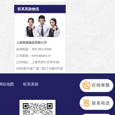
联系英脉物流
上海英脉物流有限公司
咨询热线：
400-663-9099
公司邮箱：
herry@gml.cn
公司地址：
上海市闵行区申长路
1688弄中骏广场二期11号楼305室
网站地图
联系英脉