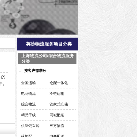
英脉物流服务项目分类
上海物流公司/综合物流服务
分类
按客户需求分
备的
全国运输
仓配一体化
件。
电商物流
冷链运输
综合物流
管家式仓储
精品干线
同城配送
供应链采购
三方物流
落地配
电商配送