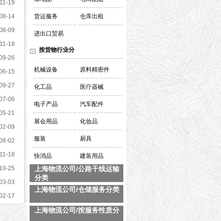
11-19
08-14
货运服务
仓库出租
08-09
进出口贸易
11-18
按货物行业分
09-26
机械设备
原料精密件
06-15
09-27
化工品
医疗器械
07-06
电子产品
汽车配件
05-21
展会用品
化妆品
02-09
服装
厨具
08-02
11-18
快消品
建装用品
10-25
上海物流公司/公路干线运输
分类
03-03
上海物流公司/仓储服务分类
02-17
上海物流公司/按服务性质分