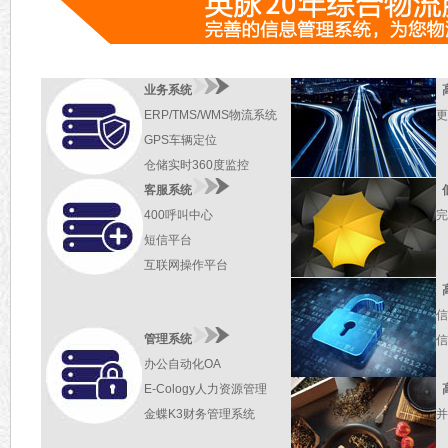
业务系统
ERP/TMS/WMS物流系统
更
GPS车辆定位
仓储实时360度监控
客服系统
400呼叫中心
完
短信平台
互联网操作平台
信
管理系统
信
办公自动化OA
E-Cology人力资源管理
金蝶K3财务管理系统
并