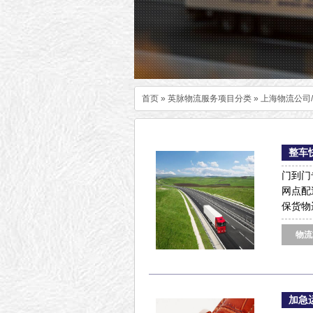
首页
»
英脉物流服务项目分类
»
上海物流公司
整车
门到门
网点配
保货物
物流
加急