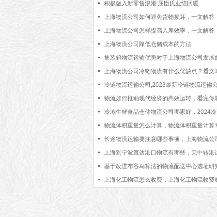
时更新】
积极融入新零售浪潮 屈臣氏业绩回暖
上海物流公司如何避免货物损坏，一文解答
更新】
上海物流公司怎样提高入库效率，一文解答
更新】
上海物流公司降低仓储成本的方法
集装箱物流运输优势对于上海物流公司发展
上海物流公司冷链物流有什么优缺点？看文
就知道了
冷链物流运输公司,2023最新冷链物流运输
[全网推荐]
物流如何推动现代经济的高效运转，看完你
了[最新更新]
冷冻生鲜食品仓储物流公司哪家好，2024
食品仓储物流公司推荐【全网聚焦】
物流体积重量怎么计算，物流体积重量计算
法[物流知识]
长途物流运输要注意哪些事项，上海物流公
【最新更新】
上海到宁波直达港口物流有哪些，无中转港
完整名单【行业百科】
基于改进布谷鸟算法的物流配送中心选址研
上海化工物流怎么收费，上海化工物流收费
【最新更新】