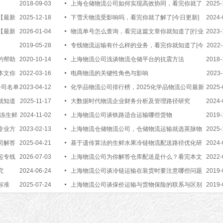
2018-09-03
上海仓储物流公司如何实现高效协同，看完你就了
2025-
【最新
2025-12-18
解了[物流资讯]
下雪天物流受影响吗，看完你就了解了[今日更新]
2024-
【最新
2026-01-04
物流单号怎么查询，看完这篇文章你就知道了[行业
2023-
2019-05-28
百科]
专线物流运输有什么样的业务，看完你就知道了[今
2022-
的帮助
2020-10-14
日资讯]
上海物流公司浅谈物流仓储平台的抗震方法
2018-
本文你
2022-03-16
电商物流的关键性角色与影响
2023-
公司名单
2023-04-12
化学品物流公司排行榜，2025化学品物流公司最新
2025-
就知道
2025-11-17
排名[最新更新]
大数据时代物流企业财务分析及管理路径研究
2024-
冷冻生鲜
2024-11-02
上海物流公司谈铁路适合运输哪些货物
2019-
专业方
2023-02-13
上海物流仓储物流公司，仓储物流运输就选英脉物
2025-
司解答
2025-04-21
流【最新推荐】
基于遗传算法的生鲜水果冷链物流配送路径优化研
2024-
运专线
2026-07-03
究
上海物流公司为你解答仓库配送是什么？看完本文
2022-
究
2024-06-24
你就知道了【知识普及】
上海物流公司谈冷链运输在装货时要注意哪些问题
2019-
标准
2025-07-24
上海物流公司谈保价运输与货物保险的联系与区别
2019-