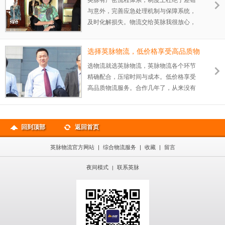
英脉有严密流程体系，制度上杜绝了差错
与意外，完善应急处理机制与保障系统，
及时化解损失。物流交给英脉我很放心，
不会出差错。
选择英脉物流，低价格享受高品质物
流服务
选物流就选英脉物流，英脉物流各个环节
精确配合，压缩时间与成本。低价格享受
高品质物流服务。合作几年了，从来没有
出过差错。
回到顶部
返回首页
英脉物流官方网站
|
综合物流服务
|
收藏
|
留言
夜间模式
联系英脉
|