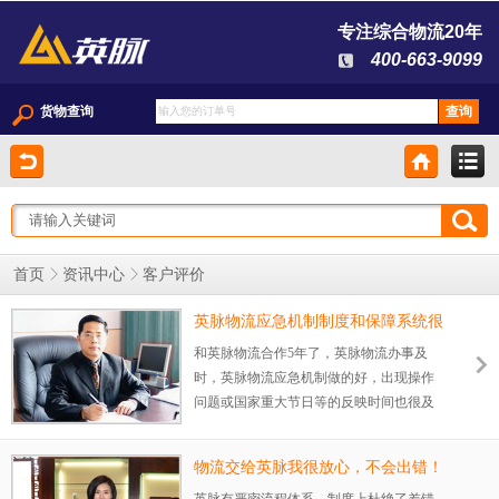
专注综合物流20年
400-663-9099
货物查询
客户评价
首页
资讯中心
英脉物流应急机制制度和保障系统很
完善
和英脉物流合作5年了，英脉物流办事及
时，英脉物流应急机制做的好，出现操作
问题或国家重大节日等的反映时间也很及
时。
物流交给英脉我很放心，不会出错！