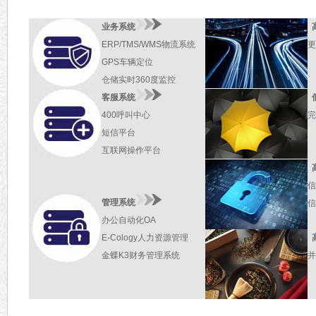
业务系统
ERP/TMS/WMS物流系统
更
GPS车辆定位
仓储实时360度监控
客服系统
400呼叫中心
完
短信平台
互联网操作平台
信
管理系统
信
办公自动化OA
E-Cology人力资源管理
金蝶K3财务管理系统
并