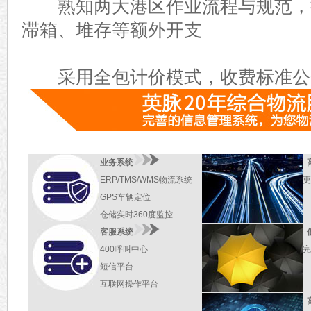
熟知两大港区作业流程与规范，
滞箱、堆存等额外开支
采用全包计价模式，收费标准公
业务系统
ERP/TMS/WMS物流系统
更
GPS车辆定位
仓储实时360度监控
客服系统
400呼叫中心
完
短信平台
互联网操作平台