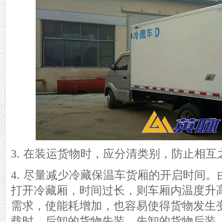
3.
在装运货物时，应分清类别，防止相互
4.
尽量减少冷藏保温车货厢的开启时间。
打开冷藏厢，时间过长，则
车
厢内
温度升
需求
，使能耗增加，也
容
易使
得
货物
发生
载时，后卸的货物先装
，
先卸的货物后装