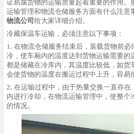
证易腐货物的运输质量起着重要的作用。
运输管理和物流仓储服务方面有什么
注意
物流公司
给大家详细介绍。
冷藏保温车运输，必须注意以下事项：
1.
在
物流仓储服务结束后，
装载货物前必
冷，使
车
厢内
的
温度达到货物运输
需要的
都是
储藏在冷库内，其温度
比
较低，如货
会使货物
的
温度
在搬运过程中
上升，容易
2.
在运输过程中，由于热量交换一直存在
内进行冷却，
在物流运输管理中，
使整个
的情况
。