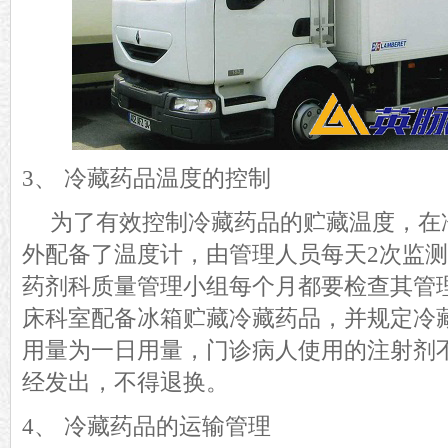
3、
冷藏药品温度的控制
为了有效控制冷藏药品的贮藏温度，在
外配备
了
温度计，由管理人员每天
2次
监测
药剂科质量管理小组每
个
月
都要
检查其
管
床科室配备冰箱贮藏冷藏药品，并规定冷
用
量为一日用量，门诊病人使用的注射剂
经发出，不得退换。
4、
冷藏药品的运输管理