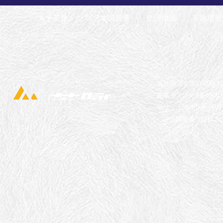
关于英脉
综合物流服务
全国物流
英脉增值
英脉物流有限公司 版
备案号：沪ICP备05051
地址：上海市闵行区申长
沪公网安备 31011