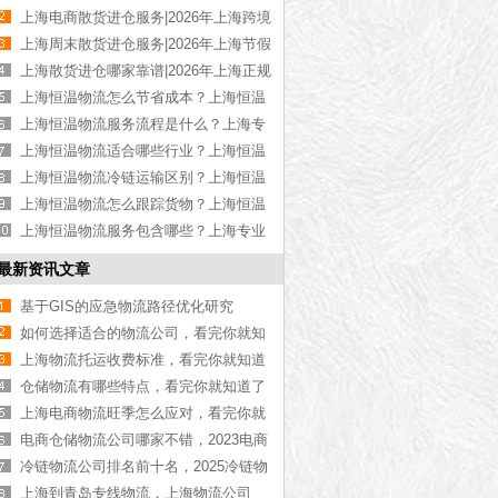
高性价比散货进仓【优惠推荐】
上海电商散货进仓服务|2026年上海跨境
电商散货进仓【定制方案】
上海周末散货进仓服务|2026年上海节假
日散货进仓【全年无休】
上海散货进仓哪家靠谱|2026年上海正规
散货进仓公司【资质齐全】
上海恒温物流怎么节省成本？上海恒温
货运成本控制技巧【今日更新】
上海恒温物流服务流程是什么？上海专
业恒温物流操作步骤【全网推荐】
上海恒温物流适合哪些行业？上海恒温
运输适用行业介绍【今日更新】
上海恒温物流冷链运输区别？上海恒温
与冷链运输差异解析【全网更新】
上海恒温物流怎么跟踪货物？上海恒温
运输货物追踪方式【全网更新】
上海恒温物流服务包含哪些？上海专业
恒温物流服务项目介绍【今日更新】
最新资讯文章
基于GIS的应急物流路径优化研究
如何选择适合的物流公司，看完你就知
道了[最新更新]
上海物流托运收费标准，看完你就知道
了[今日更新]
仓储物流有哪些特点，看完你就知道了
[全网更新]
上海电商物流旺季怎么应对，看完你就
知道【全网更新】
电商仓储物流公司哪家不错，2023电商
仓储物流公司推荐【24小时热线】
冷链物流公司排名前十名，2025冷链物
流公司排行榜[最新更新]
上海到青岛专线物流，上海物流公司