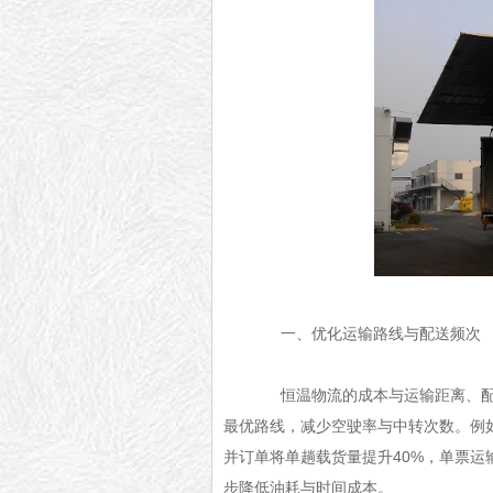
一、优化运输路线与配送频次
恒温物流的成本与运输距离、配送
最优路线，减少空驶率与中转次数。例如
并订单将单趟载货量提升40%，单票运
步降低油耗与时间成本。