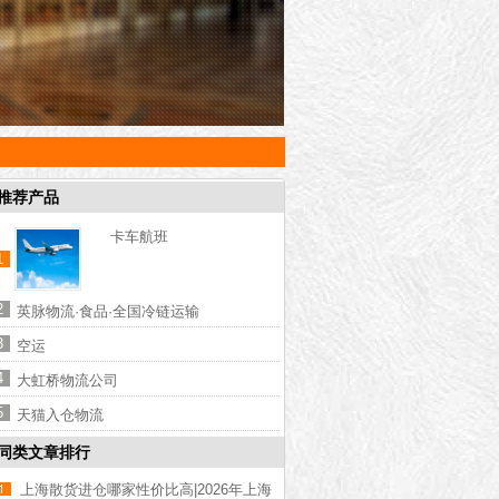
推荐产品
卡车航班
1
2
英脉物流·食品·全国冷链运输
3
空运
4
大虹桥物流公司
5
天猫入仓物流
同类文章排行
上海散货进仓哪家性价比高|2026年上海