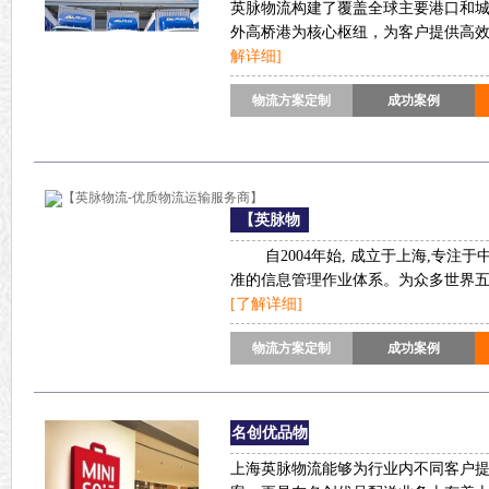
英脉物流构建了覆盖全球主要港口和
系
外高桥港为核心枢纽，为客户提供高
解详细]
物流方案定制
成功案例
【英脉物
流-优质
物
自2004年始, 成立于上海,专注于
流运输
服务
准的信息管理作业体系。为众多世界五百
商】
[了解详细]
物流方案定制
成功案例
名创优品物
流
上海英脉物流能够为行业内不同客户