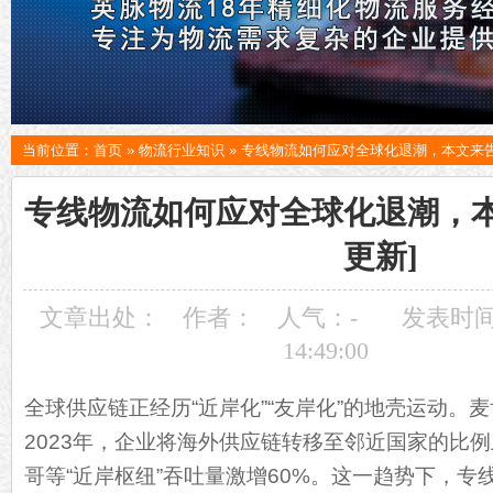
当前位置：
首页
»
物流行业知识
»
专线物流如何应对全球化退潮，本文来告
专线物流如何应对全球化退潮，本
更新]
文章出处：
作者：
人气：
-
发表时间：
14:49:00
全球供应链正经历“近岸化”“友岸化”的地壳运动。麦肯
2023年，企业将海外供应链转移至邻近国家的比例
哥等“近岸枢纽”吞吐量激增60%。这一趋势下，