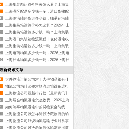
物流公司推荐【最新更新】
上海集装箱运输价格表怎么看？上海集
装箱运输价格指南【最新更新】
上海港区配送多少钱一车，港口货物配
送服务收费价格表【含最新报价】
上海临港陆路货运多少钱，临港到港陆
路运输收费标准【含价格表】
上海集装箱运输价格怎么算？2026年上
海集装箱运输价格指南【最新更新】
上海集装箱运输多少钱一吨？上海集装
箱运输价格（含价格表）
上海港口集装箱物流流程｜仓储运输收
费标准2026｜港口物流【行业百科】
上海集装箱运输多少钱一吨，上海集装
箱运输价格（含价格表）
上海电商物流多少钱一吨，2026上海电
商物流价格【含最新价格】
上海长途物流多少钱一吨，2026上海长
途物流价格【含最新价格】
最新资讯文章
大件物流运输公司对于大件物品都有什
么要求呢？2022大件物流运输的要求
物流公司为什么要对物流运输设备进行
管理，看完你就知道了[今日资讯]
上海物流公司最新排行榜【最新资讯】
上海展会物流运输怎么收费，2026上海
展会物流运输价格【最新更新】
如何筑牢物流运输中的货物安全防线，
看完你就了解了
上海物流公司谈怎样降低冷藏物流的输
送成本
上海物流公司浅谈物流运输行业对从事
于危险品物流运输人员的要求
上海物流公司谈冷藏物流运输需要提前