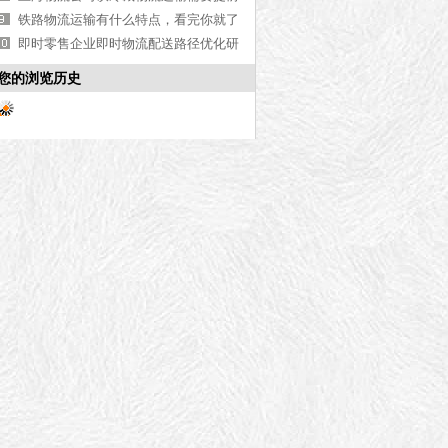
做的准备
铁路物流运输有什么特点，看完你就了
解了[今日资讯]
即时零售企业即时物流配送路径优化研
究
您的浏览历史