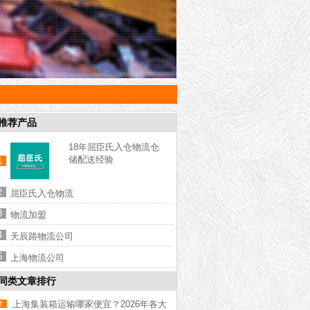
推荐产品
18年屈臣氏入仓物流仓
储配送经验
1
2
屈臣氏入仓物流
3
物流加盟
4
天辰路物流公司
5
上海物流公司
同类文章排行
上海集装箱运输哪家便宜？2026年各大