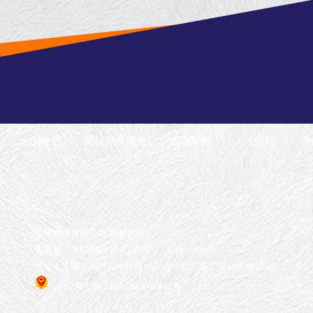
全国物流
英脉增值服务
成功案例
人才招聘
网
英脉物流有限公司 版权所有
备案号：沪ICP备05051249号-1
总机：400-663-9099
地址：上海市闵行区申长路1688弄中骏广场二期11号楼305室
沪公网安备 31011202008041号