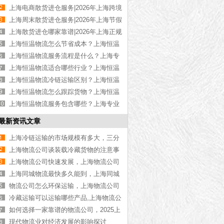
高性价比散货进仓【优惠推荐】
上海电商散货进仓服务|2026年上海跨境
电商散货进仓【定制方案】
上海周末散货进仓服务|2026年上海节假
日散货进仓【全年无休】
上海散货进仓哪家靠谱|2026年上海正规
散货进仓公司【资质齐全】
上海恒温物流怎么节省成本？上海恒温
货运成本控制技巧【今日更新】
上海恒温物流服务流程是什么？上海专
业恒温物流操作步骤【全网推荐】
上海恒温物流适合哪些行业？上海恒温
运输适用行业介绍【今日更新】
上海恒温物流冷链运输区别？上海恒温
与冷链运输差异解析【全网更新】
上海恒温物流怎么跟踪货物？上海恒温
运输货物追踪方式【全网更新】
上海恒温物流服务包含哪些？上海专业
恒温物流服务项目介绍【今日更新】
最新资讯文章
上海冷链运输的市场规模有多大，三分
钟了解本文【最新更新】
上海物流公司谈装载冷藏货物的注意事
项
上海物流公司快速发展，上海物流公司
发展趋势【行业百科】
上海同城物流最快多久能到，上海同城
物流时效【全网推荐】
物流公司怎么环保运输，上海物流公司
科普【最新资讯】
冷藏运输可以运输哪些产品,上海物流公
司为大家介绍冷藏物流运输产品[今日更
如何选择一家靠谱的物流公司，2025上
新]
海物流公司推荐[全网推荐]
现代物流业对经济发展的影响探讨