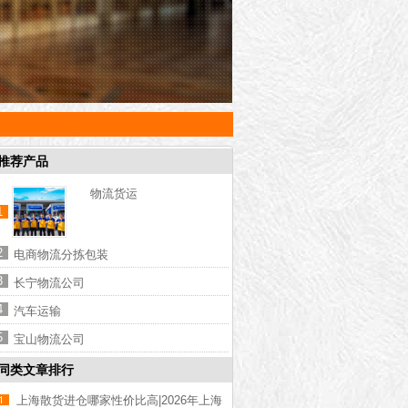
推荐产品
物流货运
1
2
电商物流分拣包装
3
长宁物流公司
4
汽车运输
5
宝山物流公司
同类文章排行
上海散货进仓哪家性价比高|2026年上海