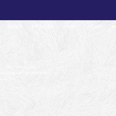
全国物流
英脉增值服务
成功案例
人才招聘
网
-1
总机：400-663-9099
88弄中骏广场二期11号楼305室
41号