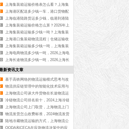
物流公司推荐【最新更新】
上海集装箱运输价格表怎么看？上海集
装箱运输价格指南【最新更新】
上海港区配送多少钱一车，港口货物配
送服务收费价格表【含最新报价】
上海临港陆路货运多少钱，临港到港陆
路运输收费标准【含价格表】
上海集装箱运输价格怎么算？2026年上
海集装箱运输价格指南【最新更新】
上海集装箱运输多少钱一吨？上海集装
箱运输价格（含价格表）
上海港口集装箱物流流程｜仓储运输收
费标准2026｜港口物流【行业百科】
上海集装箱运输多少钱一吨，上海集装
箱运输价格（含价格表）
上海电商物流多少钱一吨，2026上海电
商物流价格【含最新价格】
上海长途物流多少钱一吨，2026上海长
途物流价格【含最新价格】
最新资讯文章
基于高铁网络的物流运输模式思考与改
进
物流供应链管理中的智能化技术应用与
优化
上海物流公司谈大件货物在长途物流运
输中的难题
冷链物流公司排名前十，2024上海冷链
物流公司排行榜【最新更新】
上海物流公司上门取货，上海物流上门
取货公司推荐[最新推荐]
物流发货怎么收费标准，2024物流发货
收费标准【最新更新】
陆地冷藏物流运输的方式，上海物流公
司告诉您
OODA和CECA在应急物流决策中的应