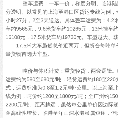
整车运费：一车一价，梯度分明。临港陆
分透明。以常见的上海至港口区货运专线为例，全程
小时27分，2至3天送达。具体整车运费为：4.2米
车约9565元，9.6米货车约10265元，13米挂车
16108元，17.5米货车约19730元。车型越
——17.5米大车虽然总价近两万，但折合每吨单
量货物首选大车型。
吨价与体积计费：重货轻货，两套逻辑。
运费约为580至680元/吨，轻货运费约180至2
式，运费标准为0.8至1.2元/吨·公里。以上海至
线为例，吨价约1200至1800元/吨；至广州约15
2200元/吨。距离越远，虽然每公里单价因边
距离线性增长。临港至洋山深水港虽属短途，但