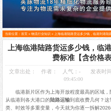
当前位置：
首页
»
物流行业知识
»
上海临港陆路货运多少钱，临港到港陆
上海临港陆路货运多少钱，临
费标准【含价格
文章出处：
作者：
人气：
-
发表时间：
09:45:00
临港新片区作为上海开放程度最高的区域，
从临港到各大港口的
陆路运输
到底收费几何？这
类、时效等多重变量，今天就为你逐一拆解202