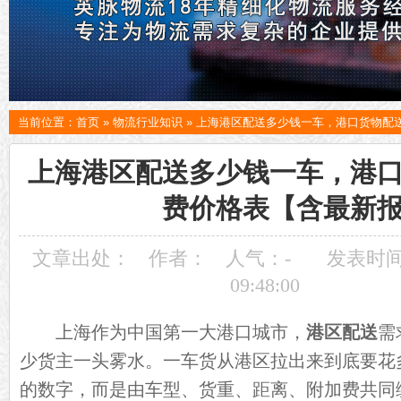
当前位置：
首页
»
物流行业知识
»
上海港区配送多少钱一车，港口货物配
上海港区配送多少钱一车，港
费价格表【含最新
文章出处：
作者：
人气：
-
发表时间：
09:48:00
上海作为中国第一大港口城市，
港区配送
需
少货主一头雾水。一车货从港区拉出来到底要花
的数字，而是由车型、货重、距离、附加费共同