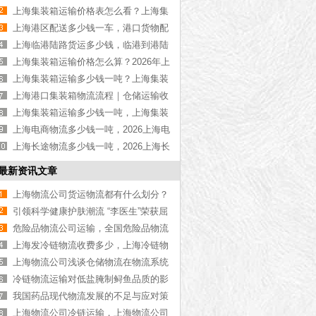
物流公司推荐【最新更新】
上海集装箱运输价格表怎么看？上海集
装箱运输价格指南【最新更新】
上海港区配送多少钱一车，港口货物配
送服务收费价格表【含最新报价】
上海临港陆路货运多少钱，临港到港陆
路运输收费标准【含价格表】
上海集装箱运输价格怎么算？2026年上
海集装箱运输价格指南【最新更新】
上海集装箱运输多少钱一吨？上海集装
箱运输价格（含价格表）
上海港口集装箱物流流程｜仓储运输收
费标准2026｜港口物流【行业百科】
上海集装箱运输多少钱一吨，上海集装
箱运输价格（含价格表）
上海电商物流多少钱一吨，2026上海电
商物流价格【含最新价格】
上海长途物流多少钱一吨，2026上海长
途物流价格【含最新价格】
最新资讯文章
上海物流公司货运物流都有什么划分？
2021上海物流都有哪些类型
引领科学健康护肤潮流 “李医生”荣获屈
臣氏美肤奖项
危险品物流公司运输，全国危险品物流
公司推荐【今日推荐】
上海发冷链物流收费多少，上海冷链物
流价格详情[今日更新]
上海物流公司浅谈仓储物流在物流系统
中的角色
冷链物流运输对低盐腌制鲟鱼品质的影
响
我国药品现代物流发展的不足与应对策
略思考
上海物流公司冷链运输，上海物流公司