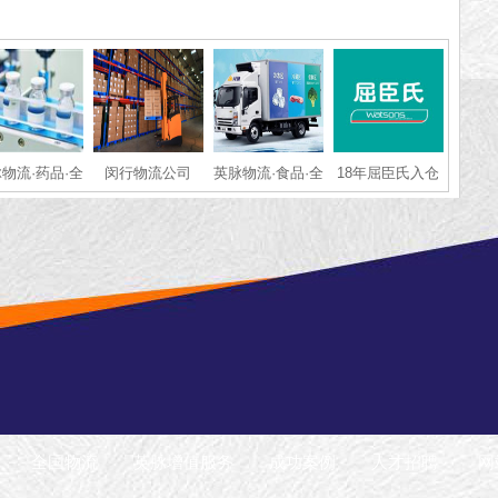
物流·药品·全
闵行物流公司
英脉物流·食品·全
18年屈臣氏入仓
国冷链运输
国冷链运输
物流仓储配送经
验
全国物流
英脉增值服务
成功案例
人才招聘
网