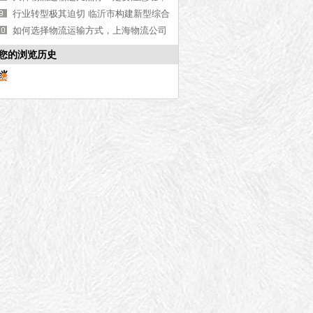
看完本文你就知道了【全网解说】
行业转型极其迫切 临沂市构建新型综合
商贸物流平台
如何选择物流运输方式，上海物流公司
告诉你运输方式特点[行业热点]
您的浏览历史