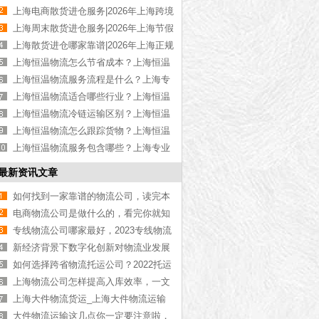
高性价比散货进仓【优惠推荐】
上海电商散货进仓服务|2026年上海跨境
电商散货进仓【定制方案】
上海周末散货进仓服务|2026年上海节假
日散货进仓【全年无休】
上海散货进仓哪家靠谱|2026年上海正规
散货进仓公司【资质齐全】
上海恒温物流怎么节省成本？上海恒温
货运成本控制技巧【今日更新】
上海恒温物流服务流程是什么？上海专
业恒温物流操作步骤【全网推荐】
上海恒温物流适合哪些行业？上海恒温
运输适用行业介绍【今日更新】
上海恒温物流冷链运输区别？上海恒温
与冷链运输差异解析【全网更新】
上海恒温物流怎么跟踪货物？上海恒温
运输货物追踪方式【全网更新】
上海恒温物流服务包含哪些？上海专业
恒温物流服务项目介绍【今日更新】
最新资讯文章
如何找到一家靠谱的物流公司，读完本
文就明白了【知识普及】
电商物流公司是做什么的，看完你就知
道了[今日资讯]
专线物流公司哪家最好，2023专线物流
公司推荐【最新推荐】
新经济背景下数字化创新对物流业发展
水平的影响研究
如何选择跨省物流托运公司？2022托运
物流公司推荐[全网推荐]
上海物流公司怎样提高入库效率，一文
解答【最新更新】
上海大件物流货运_上海大件物流运输
公司「全网推荐」
大件物流运输这几点你一定要注意啦，