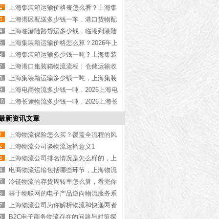
物流公司推荐【最新更新】
上海集装箱运输价格表怎么看？上海集
装箱运输价格指南【最新更新】
上海港区配送多少钱一车，港口货物配
送服务收费价格表【含最新报价】
上海临港陆路货运多少钱，临港到港陆
路运输收费标准【含价格表】
上海集装箱运输价格怎么算？2026年上
海集装箱运输价格指南【最新更新】
上海集装箱运输多少钱一吨？上海集装
箱运输价格（含价格表）
上海港口集装箱物流流程｜仓储运输收
费标准2026｜港口物流【行业百科】
上海集装箱运输多少钱一吨，上海集装
箱运输价格（含价格表）
上海电商物流多少钱一吨，2026上海电
商物流价格【含最新价格】
上海长途物流多少钱一吨，2026上海长
途物流价格【含最新价格】
最新资讯文章
上海物流保险怎么买？覆盖全流程的风
险保障方案【行业百科】
上海物流公司谈物流运输意义1
上海物流公司排名情况是怎么样的，上
海物流公司哪家好【综合最优】
电商物流运输包括哪些环节，上海物流
公司解答【今日更新】
冷链物流的存货周转率怎么算，看完你
就知道了[最新更新]
基于物联网的电子产品逆向物流服务系
统的构建与发展研究
上海物流公司为你解析物流和快递两者
有什么区别，物流和快递哪个更便宜
B2C电子商务物流存在的问题与对策探