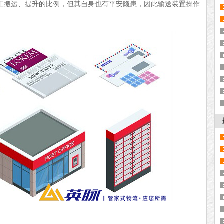
工搬运、提升
的比例
，但
其
自身也有平安隐患
，
因此输送装置
操作