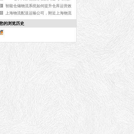
【含价格单】
究
智能仓储物流系统如何提升仓库运营效
率，看完你就知道了
上海物流配送运输公司，附近上海物流
公司推荐【含地址】
您的浏览历史