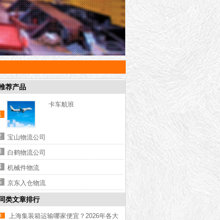
推荐产品
卡车航班
1
2
宝山物流公司
3
白鹤物流公司
4
机械件物流
5
京东入仓物流
同类文章排行
上海集装箱运输哪家便宜？2026年各大