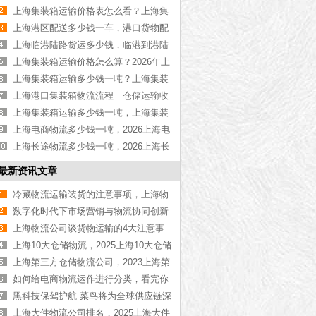
物流公司推荐【最新更新】
上海集装箱运输价格表怎么看？上海集
装箱运输价格指南【最新更新】
上海港区配送多少钱一车，港口货物配
送服务收费价格表【含最新报价】
上海临港陆路货运多少钱，临港到港陆
路运输收费标准【含价格表】
上海集装箱运输价格怎么算？2026年上
海集装箱运输价格指南【最新更新】
上海集装箱运输多少钱一吨？上海集装
箱运输价格（含价格表）
上海港口集装箱物流流程｜仓储运输收
费标准2026｜港口物流【行业百科】
上海集装箱运输多少钱一吨，上海集装
箱运输价格（含价格表）
上海电商物流多少钱一吨，2026上海电
商物流价格【含最新价格】
上海长途物流多少钱一吨，2026上海长
途物流价格【含最新价格】
最新资讯文章
冷藏物流运输装货的注意事项，上海物
流公司告诉您
数字化时代下市场营销与物流协同创新
的战略探讨
上海物流公司谈货物运输的4大注意事
项
上海10大仓储物流，2025上海10大仓储
物流排名[最新排名]
上海第三方仓储物流公司，2023上海第
三方仓储物流公司推荐[最新推荐]
如何给电商物流运作进行分类，看完你
就知道了[今日资讯]
黑科技保驾护航 菜鸟将为全球供应链深
度赋能
上海大件物流公司排名，2025上海大件