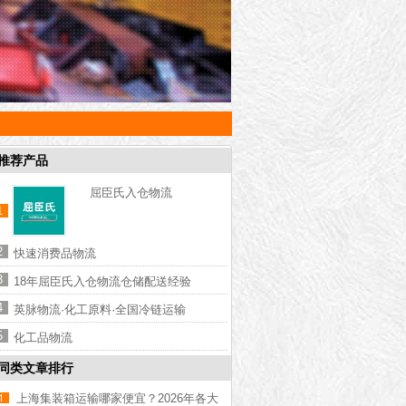
推荐产品
屈臣氏入仓物流
1
2
快速消费品物流
3
18年屈臣氏入仓物流仓储配送经验
4
英脉物流·化工原料·全国冷链运输
5
化工品物流
同类文章排行
上海集装箱运输哪家便宜？2026年各大