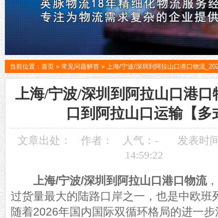
当前位置：
首页
»
常见问题解答
»
上海/宁波/深圳到阿拉山口港口物流_2
上海/宁波/深圳到阿拉山口港口物
口到阿拉山口运输【多
文章出处：
作者：
人气：
-
发表时间：
14:59:22
上海/宁波/深圳到阿拉山口港口物流
，
过货量最大的陆路口岸之一，也是中欧班
随着2026年国内国际双循环格局的进一