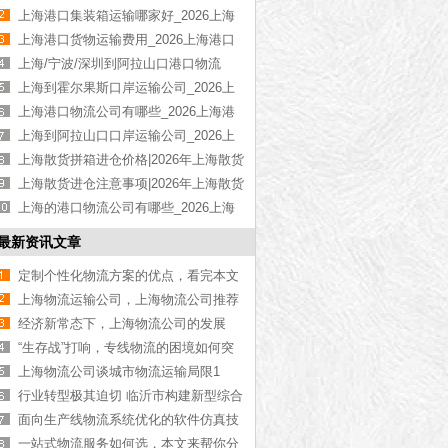
贸出口港口物流【通关便捷】
上海港口集装箱运输哪家好_2026上海
集装箱港口物流【专业服务】
上海港口货物运输费用_2026上海港口
物流收费标准【最新报价】
上海/宁波/深圳到阿拉山口港口物流
_2026沿海港口到阿拉山口运输【多式
上海到霍尔果斯口岸运输公司_2026上
联运】
海经霍尔果斯到中亚物流【最新更新】
上海港口物流公司有哪些_2026上海港
口物流公司推荐【前十排名】
上海到阿拉山口口岸运输公司_2026上
海到阿拉山口物流【海铁联运】
上海散货拼箱进仓价格|2026年上海散货
拼箱进仓收费【最新行情】
上海散货进仓注意事项|2026年上海散货
进仓避坑指南【经验总结】
上海的港口物流公司有哪些_2026上海
港口物流公司【全网推荐】
最新资讯文章
定制个性化物流方案的优点，看完本文
你就知道了【全网解说】
上海物流运输公司，上海物流公司推荐
【最新资讯】
经济新常态下，上海物流公司的发展
“生存战”打响，专线物流的困境如何突
破？
上海物流公司谈城市物流运输局限1
行业转型极其迫切 临沂市构建新型综合
商贸物流平台
面向生产线物流系统优化的软件仿真技
术综述
一站式物流服务如何选，本文来帮你分