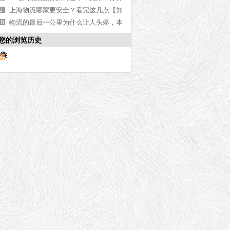
析[今日更新]
上海物流哪家更安全？看完这几点【知
识科普】
物流的最后一公里为什么让人头疼，本
文来告诉你[今日更新]
您的浏览历史