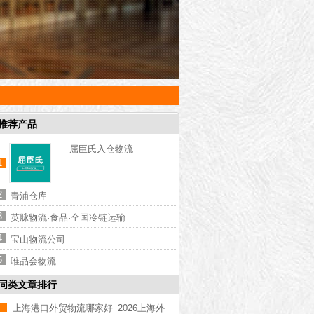
推荐产品
屈臣氏入仓物流
1
2
青浦仓库
3
英脉物流·食品·全国冷链运输
4
宝山物流公司
5
唯品会物流
同类文章排行
上海港口外贸物流哪家好_2026上海外