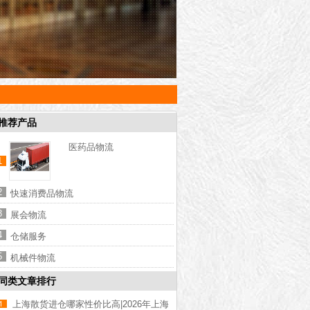
推荐产品
医药品物流
1
2
快速消费品物流
3
展会物流
4
仓储服务
5
机械件物流
同类文章排行
上海散货进仓哪家性价比高|2026年上海