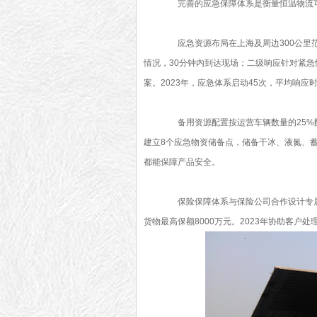
完善的应急保障体系是衡量恒温物流可
应急资源布局在上海及周边300公里范
情况，30分钟内到达现场；二级响应针对紧急
案。2023年，应急体系启动45次，平均响应时
备用资源配置按运营车辆数量的25%配
建立8个应急物资储备点，储备干冰、液氮、蓄
都能保障产品安全。
保险保障体系与保险公司合作设计专属
货物最高保额8000万元。2023年协助客户处