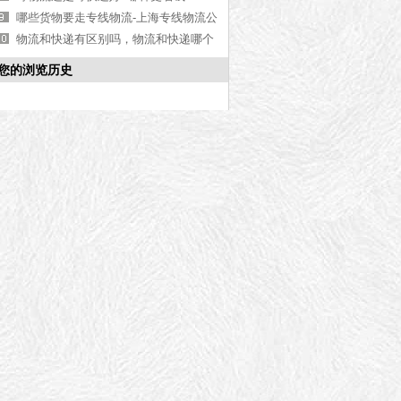
(2023寄物流,寄快递,省钱比较)
哪些货物要走专线物流-上海专线物流公
司【今日分享】
物流和快递有区别吗，物流和快递哪个
更便宜[最新更新]
您的浏览历史