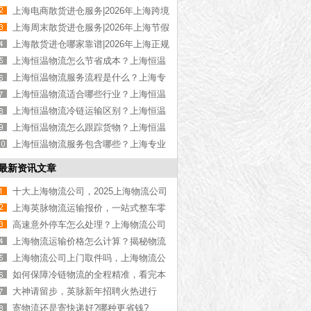
高性价比散货进仓【优惠推荐】
上海电商散货进仓服务|2026年上海跨境
电商散货进仓【定制方案】
上海周末散货进仓服务|2026年上海节假
日散货进仓【全年无休】
上海散货进仓哪家靠谱|2026年上海正规
散货进仓公司【资质齐全】
上海恒温物流怎么节省成本？上海恒温
货运成本控制技巧【今日更新】
上海恒温物流服务流程是什么？上海专
业恒温物流操作步骤【全网推荐】
上海恒温物流适合哪些行业？上海恒温
运输适用行业介绍【今日更新】
上海恒温物流冷链运输区别？上海恒温
与冷链运输差异解析【全网更新】
上海恒温物流怎么跟踪货物？上海恒温
运输货物追踪方式【全网更新】
上海恒温物流服务包含哪些？上海专业
恒温物流服务项目介绍【今日更新】
最新资讯文章
十大上海物流公司，2025上海物流公司
排名【最新更新】
上海英脉物流运输报价，一站式整车零
担冷链大件费用咨询指南【最新更新】
高速意外停车怎么处理？上海物流公司
浅谈
上海物流运输价格怎么计算？揭秘物流
公司常见的3种计费方式【行业百科】
上海物流公司上门取件吗，上海物流公
司服务【行业百科】
如何保障冷链物流的全程精准，看完本
文你就知道了[今日更新]
大神请留步，英脉新年招聘火热进行
中！
寄物流还是寄快递好?哪种更省钱?