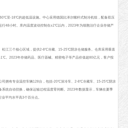
0℃至-18℃的超低温设施。中心采用德国比泽尔螺杆式制冷机组，配备双压
行48小时。库内温度波动控制在±2℃以内，2023年为细胞治疗企业存储产
三个核心区域，提供2-8℃冷藏、15-25℃阴凉仓储服务。仓库采用垂直
1℃。2023年存储药品、医疗器械、精密电子等产品价值超80亿元，客户投
专业温控车辆128台，包括-20℃深冷车、2-8℃冷藏车、15-25℃阴凉
系统自动切换，确保运输过程温度零间断。2023年数据显示，车辆在夏季
比行业平均水平高3个百分点。