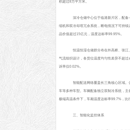
积超过8万平方米。
深冷仓储中心位于临港新片区，配备-6
缩机和双冷却塔冗余系统，断电情况下可持续运
品价值超过15亿元，温度达标率99.95%。
恒温恒湿仓储群分布在外高桥、张江、松江
气流组织设计，各货位温度均匀性差异不超过±
诉率仅0.02%。
智能配送网络覆盖长三角核心区域。公司拥有
车等多种车型。车辆配备独立双制冷系统，主备
极端高温条件下，车厢温度达标率99.7%，
三、智能化监控体系