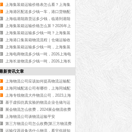
物流公司推荐【最新更新】
上海集装箱运输价格表怎么看？上海集
装箱运输价格指南【最新更新】
上海港区配送多少钱一车，港口货物配
送服务收费价格表【含最新报价】
上海临港陆路货运多少钱，临港到港陆
路运输收费标准【含价格表】
上海集装箱运输价格怎么算？2026年上
海集装箱运输价格指南【最新更新】
上海集装箱运输多少钱一吨？上海集装
箱运输价格（含价格表）
上海港口集装箱物流流程｜仓储运输收
费标准2026｜港口物流【行业百科】
上海集装箱运输多少钱一吨，上海集装
箱运输价格（含价格表）
上海电商物流多少钱一吨，2026上海电
商物流价格【含最新价格】
上海长途物流多少钱一吨，2026上海长
途物流价格【含最新价格】
最新资讯文章
上海物流公司应该如何提高物流运输配
送的效率
上海同城配送公司有哪些，上海同城配
送网「全盘聚焦」
上海专线物流大件物流公司，2023上海
专线物流大件物流公司[今日资讯]
基于虚拟仿真实验的物流企业仓储与运
输优化策略研究
展会物流怎么收费，2024展会物流收费
模式介绍[费用表单]
上海物流公司谈物流运输平安
第三方物流公司怎么收费(第三方物流费
用价格表全国)
运输仪器设备选什么物流，看完你就知