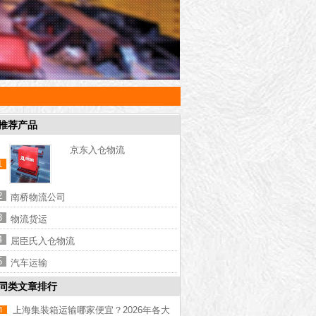
推荐产品
京东入仓物流
1
2
南桥物流公司
3
物流货运
4
屈臣氏入仓物流
5
汽车运输
同类文章排行
上海集装箱运输哪家便宜？2026年各大