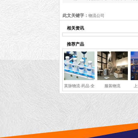
强排名[最新排名]
此文关键字：
物流公司
相关资讯
推荐产品
英脉物流·药品·全
服装物流
上
国冷链运输