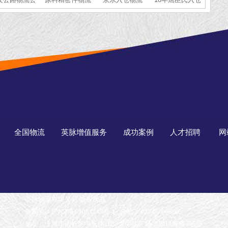
司
物流仓储配送经
验
全国物流
英脉增值服务
成功案例
人才招聘
网
英脉物流有限公司 版权所有
备案号：沪ICP备05051249号-1
总机：400-663-9099
地址：上海市闵行区申长路1688弄中骏广场二期11号楼305室