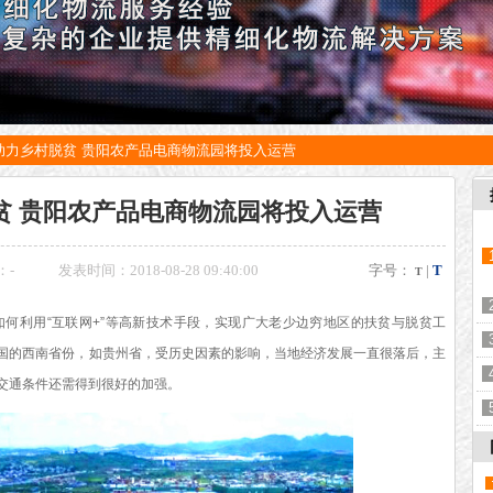
助力乡村脱贫 贵阳农产品电商物流园将投入运营
贫 贵阳农产品电商物流园将投入运营
：
-
发表时间：2018-08-28 09:40:00
字号：
|
T
T
何利用“互联网+”等高新技术手段，实现广大老少边穷地区的扶贫与脱贫工
国的西南省份，如贵州省，受历史因素的影响，当地经济发展一直很落后，主
交通条件还需得到很好的加强。