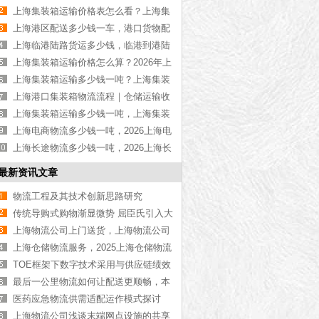
物流公司推荐【最新更新】
上海集装箱运输价格表怎么看？上海集
装箱运输价格指南【最新更新】
上海港区配送多少钱一车，港口货物配
送服务收费价格表【含最新报价】
上海临港陆路货运多少钱，临港到港陆
路运输收费标准【含价格表】
上海集装箱运输价格怎么算？2026年上
海集装箱运输价格指南【最新更新】
上海集装箱运输多少钱一吨？上海集装
箱运输价格（含价格表）
上海港口集装箱物流流程｜仓储运输收
费标准2026｜港口物流【行业百科】
上海集装箱运输多少钱一吨，上海集装
箱运输价格（含价格表）
上海电商物流多少钱一吨，2026上海电
商物流价格【含最新价格】
上海长途物流多少钱一吨，2026上海长
途物流价格【含最新价格】
最新资讯文章
物流工程及其技术创新思路研究
传统导购式购物渐显微势 屈臣氏引入大
数据营销系统
上海物流公司上门送货，上海物流公司
【全网聚焦】
上海仓储物流服务，2025上海仓储物流
公司【全网推荐】
TOE框架下数字技术采用与供应链绩效
——基于物流业的实证研究
最后一公里物流如何让配送更顺畅，本
文来分析[最新更新]
医药应急物流供需适配运作模式探讨
上海物流公司浅谈末端网点设施的共享