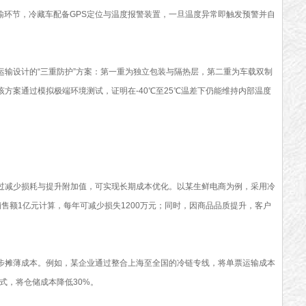
输环节，冷藏车配备GPS定位与温度报警装置，一旦温度异常即触发预警并自
设计的“三重防护”方案：第一重为独立包装与隔热层，第二重为车载双制
方案通过模拟极端环境测试，证明在-40℃至25℃温差下仍能维持内部温度
减少损耗与提升附加值，可实现长期成本优化。以某生鲜电商为例，采用冷
销售额1亿元计算，每年可减少损失1200万元；同时，因商品品质提升，客户
摊薄成本。例如，某企业通过整合上海至全国的冷链专线，将单票运输成本
模式，将仓储成本降低30%。