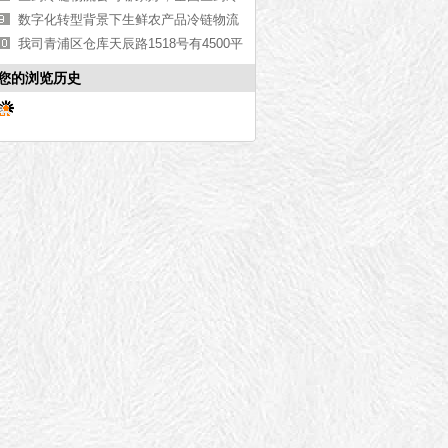
链物流公司推荐【上门取货】
数字化转型背景下生鲜农产品冷链物流
效率的提升路径
我司青浦区仓库天辰路1518号有4500平
仓库出租
您的浏览历史