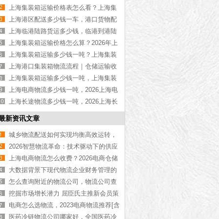
物流公司推荐【最新更新】
上海集装箱运输价格表怎么看？上海集
装箱运输价格指南【最新更新】
上海港区配送多少钱一车，港口货物配
送服务收费价格表【含最新报价】
上海临港陆路货运多少钱，临港到港陆
路运输收费标准【含价格表】
上海集装箱运输价格怎么算？2026年上
海集装箱运输价格指南【最新更新】
上海集装箱运输多少钱一吨？上海集装
箱运输价格（含价格表）
上海港口集装箱物流流程｜仓储运输收
费标准2026｜港口物流【行业百科】
上海集装箱运输多少钱一吨，上海集装
箱运输价格（含价格表）
上海电商物流多少钱一吨，2026上海电
商物流价格【含最新价格】
上海长途物流多少钱一吨，2026上海长
途物流价格【含最新价格】
最新资讯文章
城乡物流配送如何实现均衡高效运转，
看完你就懂了
2026智慧物流革命：技术驱动下的供应
链新生态
上海电商物流怎么收费？2026电商仓储
+配送报价【最新更新】
大数据背景下现代物流企业财务管理的
优化和思考
怎么查询附近的物流公司，物流公司查
询方法【实时更新】
挖掘市场增长潜力 屈臣氏主推新会员策
略
电商怎么选物流，2023电商物流推荐[含
公司名单]
医药冷链物流公司哪家好，全国医药冷