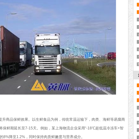
升商品保鲜效果。以生鲜食品为例，传统常温运输下，肉类、海鲜等易腐商
保鲜期延长至7-15天。例如，某上海物流企业采用“-18℃超低温冷冻车+智
的8%降至1.2%，同时保持肉质鲜嫩度与营养成分。