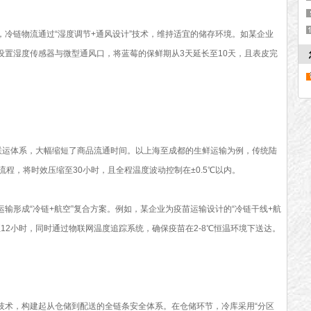
链物流通过“湿度调节+通风设计”技术，维持适宜的储存环境。如某企业
设置湿度传感器与微型通风口，将蓝莓的保鲜期从3天延长至10天，且表皮完
运体系，大幅缩短了商品流通时间。以上海至成都的生鲜运输为例，传统陆
流程，将时效压缩至30小时，且全程温度波动控制在±0.5℃以内。
形成“冷链+航空”复合方案。例如，某企业为疫苗运输设计的“冷链干线+航
至12小时，同时通过物联网温度追踪系统，确保疫苗在2-8℃恒温环境下送达。
术，构建起从仓储到配送的全链条安全体系。在仓储环节，冷库采用“分区