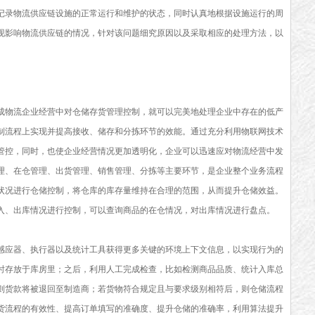
记录物流供应链设施的正常运行和维护的状态，同时认真地根据设施运行的周
现影响物流供应链的情况，针对该问题细究原因以及采取相应的处理方法，以
成物流企业经营中对仓储存货管理控制，就可以完美地处理企业中存在的低产
制流程上实现并提高接收、储存和分拣环节的效能。通过充分利用物联网技术
管控，同时，也使企业经营情况更加透明化，企业可以迅速应对物流经营中发
理、在仓管理、出货管理、销售管理、分拣等主要环节，是企业整个业务流程
状况进行仓储控制，将仓库的库存量维持在合理的范围，从而提升仓储效益。
入、出库情况进行控制，可以查询商品的在仓情况，对出库情况进行盘点。
感应器、执行器以及统计工具获得更多关键的环境上下文信息，以实现行为的
时存放于库房里；之后，利用人工完成检查，比如检测商品品质、统计入库总
则货款将被退回至制造商；若货物符合规定且与要求级别相符后，则仓储流程
货流程的有效性、提高订单填写的准确度、提升仓储的准确率，利用算法提升