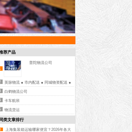
推荐产品
普陀物流公司
1
2
英脉物流 ● 市内配送 ● 同城物资配送 ●
市内蔬菜配送 ● 防疫物资配送
3
白鹤物流公司
4
卡车航班
5
物流货运
同类文章排行
上海集装箱运输哪家便宜？2026年各大