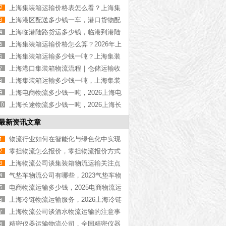
物流公司推荐【最新更新】
上海集装箱运输价格表怎么看？上海集
装箱运输价格指南【最新更新】
上海港区配送多少钱一车，港口货物配
送服务收费价格表【含最新报价】
上海临港陆路货运多少钱，临港到港陆
路运输收费标准【含价格表】
上海集装箱运输价格怎么算？2026年上
海集装箱运输价格指南【最新更新】
上海集装箱运输多少钱一吨？上海集装
箱运输价格（含价格表）
上海港口集装箱物流流程｜仓储运输收
费标准2026｜港口物流【行业百科】
上海集装箱运输多少钱一吨，上海集装
箱运输价格（含价格表）
上海电商物流多少钱一吨，2026上海电
商物流价格【含最新价格】
上海长途物流多少钱一吨，2026上海长
途物流价格【含最新价格】
最新资讯文章
物流行业如何在智能化与绿色化中实现
突围，本文来告诉你
零担物流怎么报价，零担物流报价方式
介绍[今日热点]
上海物流公司谈集装箱物流运输关注点
气垫车物流公司有哪些，2023气垫车物
流公司推荐【精选更新】
电商物流运输多少钱，2025电商物流运
输价格【最新更新】
上海冷链物流运输服务，2026上海冷链
物流运输公司【最新更新】
上海物流公司谈酒水物流运输的注意事
项
精密仪器运输物流公司，全国精密仪器