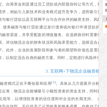
定。自筹资金则是通过员工贷款或内部股份转让等方式，利用
需求，例如引入新技术和业务模式提升竞争力，进而吸引更多
资与银行贷款以及互联网平台与合作伙伴的融资支持。风险投
。债券融资与银行贷款通过发行债券或向银行申请贷款的形
的融资渠道，并享受配套的增值服务。在选择路径时需要综合
限。评估物流企业的财务状况和风险承受能力，选择适合企业
平。此外，企业的发展阶段和参与者的期望和价值也是需要考
素，以制定适合自身的融资方案。同时，定期进行风险评估和
3. 互联网+下物流企业融资模式
[
3
]
的融资模式正在不断创新和应用
。具体从几方面展开分析：
过众筹，物流企业能够吸引小额投资者的资金支持，同时建立
兑现等，以增强投资者的信任度和对企业的长期支持。（2）
数字化转型，不仅提升了运营效率和服务质量，也推动了融资