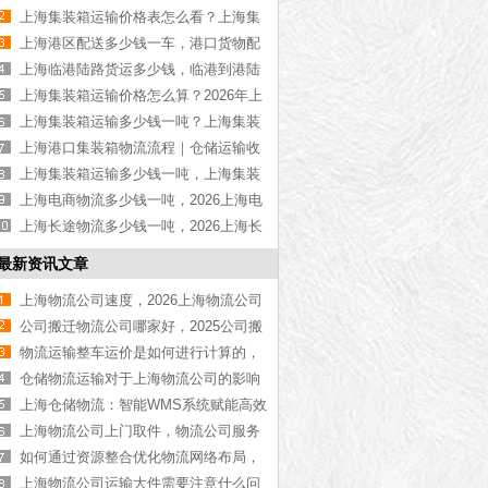
模式概述
物流公司推荐【最新更新】
上海集装箱运输价格表怎么看？上海集
装箱运输价格指南【最新更新】
上海港区配送多少钱一车，港口货物配
送服务收费价格表【含最新报价】
上海临港陆路货运多少钱，临港到港陆
资模式主要包括众筹、风险投资与股权融资、债券融资与银行贷
路运输收费标准【含价格表】
上海集装箱运输价格怎么算？2026年上
渠道有限、融资成本高、融资周期长等问题。由于市场竞争激
海集装箱运输价格指南【最新更新】
上海集装箱运输多少钱一吨？上海集装
物流企业能够通过互联网平台吸引资金支持，如众筹平台可以
箱运输价格（含价格表）
上海港口集装箱物流流程｜仓储运输收
费标准2026｜港口物流【行业百科】
上海集装箱运输多少钱一吨，上海集装
和银行贷款也逐渐成为物流企业的重要融资方式。此外，物流
箱运输价格（含价格表）
上海电商物流多少钱一吨，2026上海电
业有特殊的融资需求。物流企业需要更多的资金来支持数字化
商物流价格【含最新价格】
上海长途物流多少钱一吨，2026上海长
、行业监管和投资回报等方面的特殊需求。互联网+下物流企
途物流价格【含最新价格】
最新资讯文章
引风险投资、借助科技创新等举措，物流企业能够获得更多的
上海物流公司速度，2026上海物流公司
的融资和创新提供更好环境。
高效运输【最新资讯】
公司搬迁物流公司哪家好，2025公司搬
迁物流公司分享[行业百科]
物流运输整车运价是如何进行计算的，
与实施
物流运输整车计算方法[含价格表]
仓储物流运输对于上海物流公司的影响
上海仓储物流：智能WMS系统赋能高效
库存管理【最新推荐】
上海物流公司上门取件，物流公司服务
不同路径的优缺点和风险收益，以制定适合企业发展的融资方
【全网聚焦】
如何通过资源整合优化物流网络布局，
满足资金需求。自有资金积累依赖于企业的盈利能力和现有资
本文来告诉你[今日更新]
上海物流公司运输大件需要注意什么问