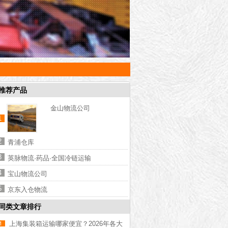
推荐产品
金山物流公司
1
2
青浦仓库
3
英脉物流·药品·全国冷链运输
4
宝山物流公司
5
京东入仓物流
同类文章排行
上海集装箱运输哪家便宜？2026年各大