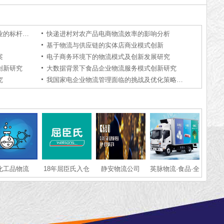
上海物流公司为什么好：解码物流行业的标杆力量【行业百科】
快递进村对农产品电商物流效率的影响分析
基于物流与供应链的实体店商业模式创新
案
电子商务环境下的物流模式及创新发展研究
创新研究
大数据背景下食品企业物流服务模式创新研究
究
我国家电企业物流管理面临的挑战及优化策略研究——以M物流公司为例
化工品物流
18年屈臣氏入仓
静安物流公司
英脉物流·食品·全
物流仓储配送经
国冷链运输
验