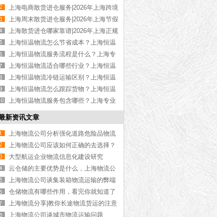
高性价比散货进仓【优惠推荐】
上海电商散货进仓服务|2026年上海跨境
电商散货进仓【定制方案】
上海周末散货进仓服务|2026年上海节假
日散货进仓【全年无休】
上海散货进仓哪家靠谱|2026年上海正规
散货进仓公司【资质齐全】
上海恒温物流怎么节省成本？上海恒温
货运成本控制技巧【今日更新】
上海恒温物流服务流程是什么？上海专
业恒温物流操作步骤【全网推荐】
上海恒温物流适合哪些行业？上海恒温
运输适用行业介绍【今日更新】
上海恒温物流冷链运输区别？上海恒温
与冷链运输差异解析【全网更新】
上海恒温物流怎么跟踪货物？上海恒温
运输货物追踪方式【全网更新】
上海恒温物流服务包含哪些？上海专业
恒温物流服务项目介绍【今日更新】
最新资讯文章
上海物流公司分析强化道路危险品物流
运输管理制度
上海物流公司应该如何正确的去选择？
2022如何正确的选择货运公司？
大型航运企业物流信息化建设研究
云仓储的主要优势是什么，上海物流公
司解答【全网更新】
上海物流公司谈集装箱物流运输的弊端
仓储物流有哪些作用，看完你就知道了
[物流知识]
上海物流分享|教你长途物流货运的注意
事项以及手续
上海物流公司谈城市物流运输问题