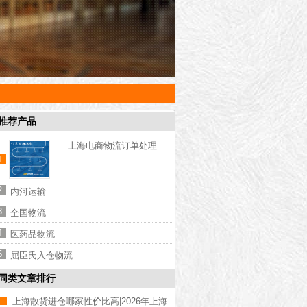
推荐产品
上海电商物流订单处理
1
2
内河运输
3
全国物流
4
医药品物流
5
屈臣氏入仓物流
同类文章排行
上海散货进仓哪家性价比高|2026年上海