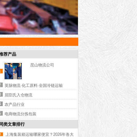
推荐产品
昆山物流公司
1
2
英脉物流·化工原料·全国冷链运输
3
屈臣氏入仓物流
4
农产品行业
5
电商物流分拣包装
同类文章排行
上海集装箱运输哪家便宜？2026年各大