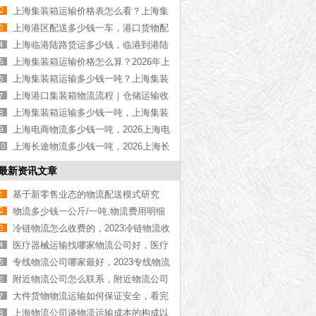
物流公司推荐【最新更新】
上海集装箱运输价格表怎么看？上海集
装箱运输价格指南【最新更新】
上海港区配送多少钱一车，港口货物配
送服务收费价格表【含最新报价】
上海临港陆路货运多少钱，临港到港陆
路运输收费标准【含价格表】
上海集装箱运输价格怎么算？2026年上
海集装箱运输价格指南【最新更新】
上海集装箱运输多少钱一吨？上海集装
箱运输价格（含价格表）
上海港口集装箱物流流程｜仓储运输收
费标准2026｜港口物流【行业百科】
上海集装箱运输多少钱一吨，上海集装
箱运输价格（含价格表）
上海电商物流多少钱一吨，2026上海电
商物流价格【含最新价格】
上海长途物流多少钱一吨，2026上海长
途物流价格【含最新价格】
最新资讯文章
基于新零售业态的物流配送模式研究
物流多少钱一公斤/一吨,物流费用明细
表格「实时价格查询」
冷链物流怎么收费的，2023冷链物流收
费明细【全网更新】
医疗器械运输找哪家物流公司好，医疗
器械运输物流公司【全网推荐】
专线物流公司哪家最好，2023专线物流
公司推荐【最新推荐】
附近物流公司怎么联系，附近物流公司
联系方式[2023更新]
大件货物物流运输如何保证安全，看完
你就知道了[最细更新]
上海物流公司谈物流运输成本的构成以