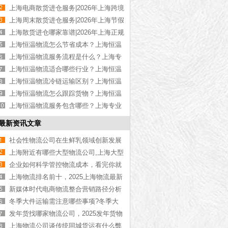
高性价比散货进仓【优惠推荐】
上海电商散货进仓服务|2026年上海跨境
电商散货进仓【定制方案】
上海周末散货进仓服务|2026年上海节假
日散货进仓【全年无休】
上海散货进仓哪家靠谱|2026年上海正规
散货进仓公司【资质齐全】
上海恒温物流怎么节省成本？上海恒温
货运成本控制技巧【今日更新】
上海恒温物流服务流程是什么？上海专
业恒温物流操作步骤【全网推荐】
上海恒温物流适合哪些行业？上海恒温
运输适用行业介绍【今日更新】
上海恒温物流冷链运输区别？上海恒温
与冷链运输差异解析【全网更新】
上海恒温物流怎么跟踪货物？上海恒温
运输货物追踪方式【全网更新】
上海恒温物流服务包含哪些？上海专业
恒温物流服务项目介绍【今日更新】
最新资讯文章
社会性物流公司在生鲜乳领域创新发展
的现状浅析
上海附近有哪些大型物流公司,上海大型
物流公司推荐「全网更新」
企业如何科学管控物流成本，看完你就
知道了[最新更新]
上海物流排名前十，2025上海物流最新
排名[名单大全]
新媒体时代电商物流整合营销路径分析
冬季大件运输需注意哪些事项?冬季大
件运输需注意事项须知
发年货找哪家物流公司，2025发年货物
流公司推荐[最新推荐]
上海物流公司谈传统同城货运有什么弊