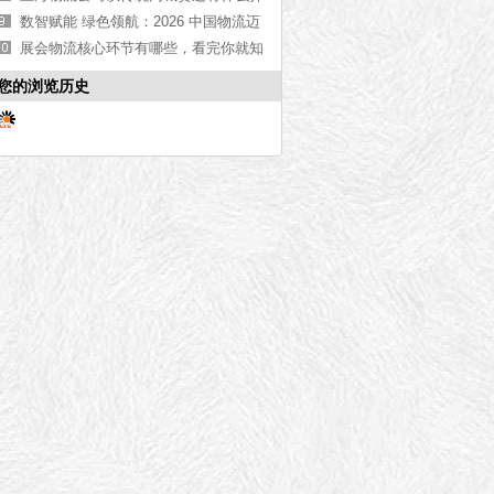
端
数智赋能 绿色领航：2026 中国物流迈
向高质量发展新征程
展会物流核心环节有哪些，看完你就知
道了[最新更新]
您的浏览历史