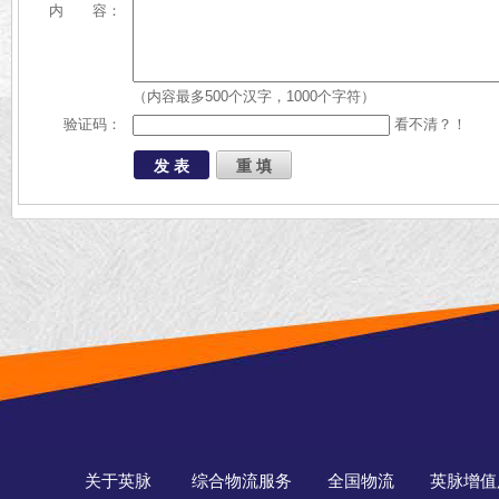
内 容：
（内容最多500个汉字，1000个字符）
验证码：
看不清？！
关于英脉
综合物流服务
全国物流
英脉增值