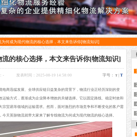
流为何成为现代物流的核心选择，本文来告诉你[物流知识]
流的核心选择，本文来告诉你[物流知识]
：
-
发表时间：2025-08-19 14:58:00
字号：
|
T
T
境电商迅猛发展、全球供应链日益复杂的背景下，物流行业正经历深刻的变
效运输方式，逐渐成为企业降本增效的关键选择。它以固定路线、稳定时效和
大宗贸易等领域的运输需求。然而，面对激烈的市场竞争和不断变化的客户需
，今天英脉物流就带大家来了解专线物流为何成为现代物流的核心选择。