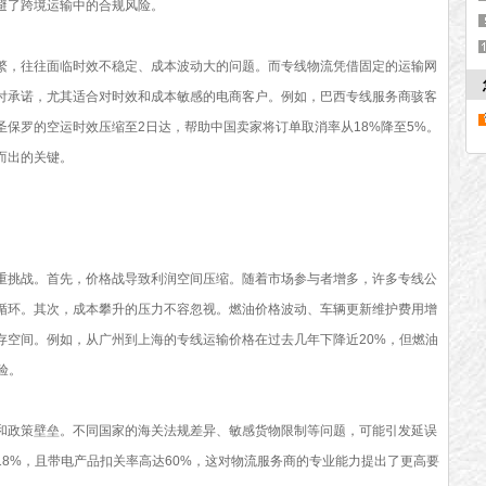
避了跨境运输中的合规风险。
繁，往往面临时效不稳定、成本波动大的问题。而专线物流凭借固定的运输网
付承诺，尤其适合对时效和成本敏感的电商客户。例如，巴西专线服务商骇客
保罗的空运时效压缩至2日达，帮助中国卖家将订单取消率从18%降至5%。
而出的关键。
重挑战。首先，价格战导致利润空间压缩。随着市场参与者增多，许多专线公
循环。其次，成本攀升的压力不容忽视。燃油价格波动、车辆更新维护费用增
存空间。例如，从广州到上海的专线运输价格在过去几年下降近20%，但燃油
验。
和政策壁垒。不同国家的海关法规差异、敏感货物限制等问题，可能引发延误
8%，且带电产品扣关率高达60%，这对物流服务商的专业能力提出了更高要