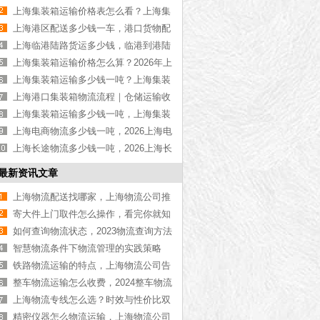
物流公司推荐【最新更新】
上海集装箱运输价格表怎么看？上海集
装箱运输价格指南【最新更新】
上海港区配送多少钱一车，港口货物配
送服务收费价格表【含最新报价】
上海临港陆路货运多少钱，临港到港陆
路运输收费标准【含价格表】
上海集装箱运输价格怎么算？2026年上
海集装箱运输价格指南【最新更新】
上海集装箱运输多少钱一吨？上海集装
箱运输价格（含价格表）
上海港口集装箱物流流程｜仓储运输收
费标准2026｜港口物流【行业百科】
上海集装箱运输多少钱一吨，上海集装
箱运输价格（含价格表）
上海电商物流多少钱一吨，2026上海电
商物流价格【含最新价格】
上海长途物流多少钱一吨，2026上海长
途物流价格【含最新价格】
最新资讯文章
上海物流配送找哪家，上海物流公司推
荐【上门取件】
寄大件上门取件怎么操作，看完你就知
道了[最新更新]
如何查询物流状态，2023物流查询方法
大全[最新更新]
智慧物流条件下物流管理的实践策略
铁路物流运输的特点，上海物流公司告
诉您
整车物流运输怎么收费，2024整车物流
运输收费详情[费用表单]
上海物流专线怎么选？时效与性价比双
优攻略【实用攻略】
精密仪器怎么物流运输，上海物流公司