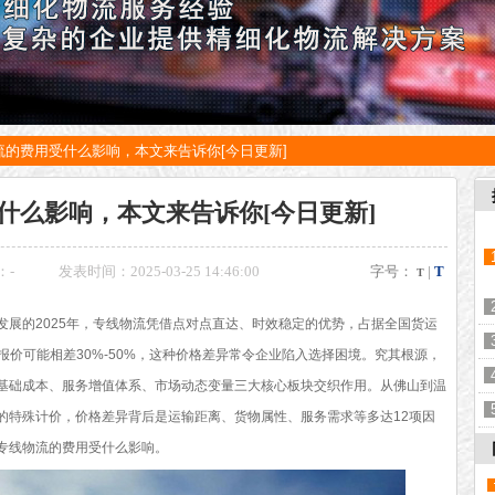
流的费用受什么影响，本文来告诉你[今日更新]
什么影响，本文来告诉你[今日更新]
：
-
发表时间：2025-03-25 14:46:00
字号：
|
T
T
发展的2025年，专线物流凭借点对点直达、时效稳定的优势，占据全国货运
报价可能相差30%-50%，这种价格差异常令企业陷入选择困境。究其根源，
基础成本、服务增值体系、市场动态变量三大核心板块交织作用。从佛山到温
的特殊计价，价格差异背后是运输距离、货物属性、服务需求等多达12项因
专线物流的费用受什么影响。