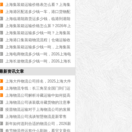
物流公司推荐【最新更新】
上海集装箱运输价格表怎么看？上海集
装箱运输价格指南【最新更新】
上海港区配送多少钱一车，港口货物配
送服务收费价格表【含最新报价】
上海临港陆路货运多少钱，临港到港陆
路运输收费标准【含价格表】
上海集装箱运输价格怎么算？2026年上
海集装箱运输价格指南【最新更新】
上海集装箱运输多少钱一吨？上海集装
箱运输价格（含价格表）
上海港口集装箱物流流程｜仓储运输收
费标准2026｜港口物流【行业百科】
上海集装箱运输多少钱一吨，上海集装
箱运输价格（含价格表）
上海电商物流多少钱一吨，2026上海电
商物流价格【含最新价格】
上海长途物流多少钱一吨，2026上海长
途物流价格【含最新价格】
最新资讯文章
上海大件物流公司排名，2025上海大件
物流公司排行榜[最新更新]
上海物流专线：长三角至全国门到门运
输解决方案【最新更新】
上海物流公司解析冷藏运输中如何提高
货物的运输质量
上海物流公司谈装载冷藏货物的注意事
项
疫苗物流运输对于上海物流公司的发展
影响
上海物流公司浅谈智慧物流是新零售
的“核心发动机”
新年如何选到合适的物流公司，2026新
年物流公司推荐[最新推荐]
春节物流停运有什么影响，看完文章你