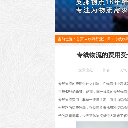
当前位置：
首页
»
物流行业知识
»
专线物
专线物流的费用受
文章出处：
作者：
人气
专线
物流
的费用受什么影响，在物流行业高速
市场42%的份额。然而，同一线路的专线物流
专线物流费用并非单一维度决定，而是由运输
州线路的运费波动，到特斯拉电池组跨境运输
子的动态博弈，今天英脉物流就带大家来了解