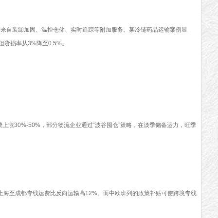
成本来自装卸加固、温控仓储、实时追踪等附加服务。某冷链药品运输案例显
但货损率从3%降至0.5%。
费上涨30%-50%，部分物流企业通过“波谷囤仓”策略，在淡季储备运力，旺季
上海至成都专线运费比反向运输高12%。而中欧班列的政策补贴可使跨境专线