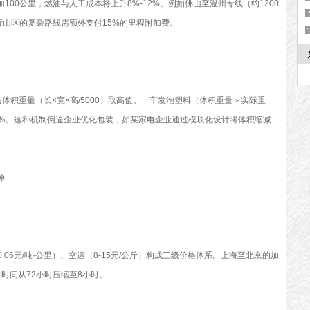
00公里，燃油与人工成本将上升8%-12%。例如佛山至温州专线（约1200
而绕行山区的复杂路线需额外支付15%的里程附加费。
体积重量（长×宽×高/5000）取高值。一车发泡塑料（体积重量＞实际重
0%。这种机制倒逼企业优化包装，如某家电企业通过模块化设计将体积缩减
伸
03-0.06元/吨·公里）、空运（8-15元/公斤）构成三级价格体系。上海至北京的加
时间从72小时压缩至8小时。