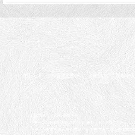
链·运输服务
送物流公司有哪
些？上海生活物
资配送物流公司
推荐【含联系方
式】
关于英脉
综合物流服务
全国物流
英脉增值
英脉物流有限公司 版权所有
备案号：沪ICP备05051249号-1
总机：400-663-9099
地址：上海市闵行区申长路1688弄中骏广场二期11号楼305