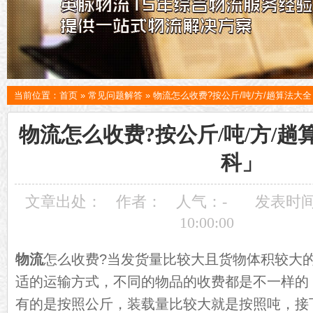
当前位置：
首页
»
常见问题解答
»
物流怎么收费?按公斤/吨/方/趟算法大
物流怎么收费?按公斤/吨/方/
科」
文章出处：
作者：
人气：
-
发表时间：
10:00:00
物流
怎么收费?当发货量比较大且货物体积较大
适的运输方式，不同的物品的收费都是不一样的
有的是按照公斤，装载量比较大就是按照吨，接