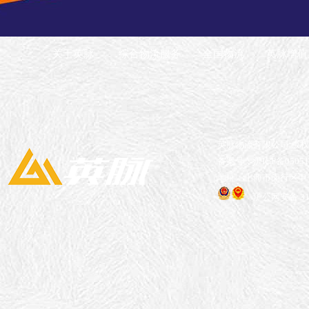
关于英脉
综合物流服务
全国物流
英脉增值
英脉物流有限公司 版
备案号：沪ICP备05051
地址：上海市闵行区申长
沪公网安备 310