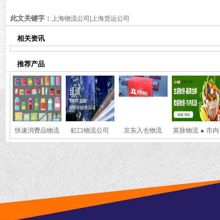
险品物流运输人员的要求
事项
此文关键字：
上海物流公司|上海货运公司
相关资讯
推荐产品
快速消费品物流
虹口物流公司
京东入仓物流
英脉物流 ● 市内
配送 ● 同城物资
配送 ● 市内蔬菜
配送 ● 防疫物资
配送