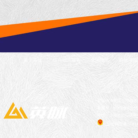
关于英脉
综合物流服务
全国物流
英脉增值
英脉物流有限公司 版
备案号：沪ICP备05051
地址：上海市闵行区申长
沪公网安备 310