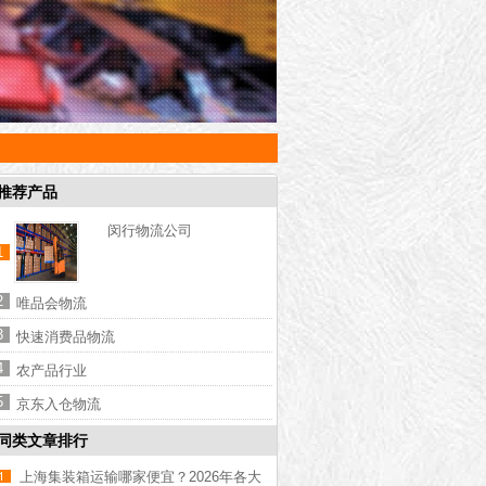
推荐产品
闵行物流公司
1
2
唯品会物流
3
快速消费品物流
4
农产品行业
5
京东入仓物流
同类文章排行
上海集装箱运输哪家便宜？2026年各大