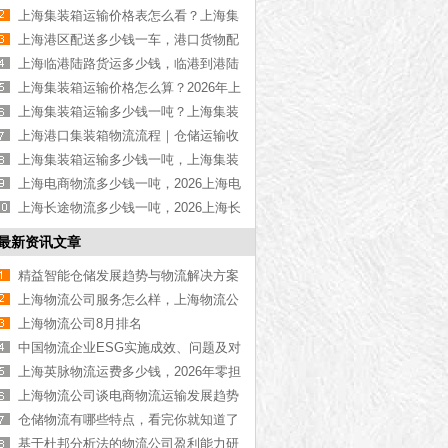
物流公司推荐【最新更新】
上海集装箱运输价格表怎么看？上海集
装箱运输价格指南【最新更新】
上海港区配送多少钱一车，港口货物配
送服务收费价格表【含最新报价】
上海临港陆路货运多少钱，临港到港陆
路运输收费标准【含价格表】
上海集装箱运输价格怎么算？2026年上
海集装箱运输价格指南【最新更新】
上海集装箱运输多少钱一吨？上海集装
箱运输价格（含价格表）
上海港口集装箱物流流程｜仓储运输收
费标准2026｜港口物流【行业百科】
上海集装箱运输多少钱一吨，上海集装
箱运输价格（含价格表）
上海电商物流多少钱一吨，2026上海电
商物流价格【含最新价格】
上海长途物流多少钱一吨，2026上海长
途物流价格【含最新价格】
最新资讯文章
精益智能仓储发展趋势与物流解决方案
研究
上海物流公司服务怎么样，上海物流公
司服务【全网聚焦】
上海物流公司8月排名
中国物流企业ESG实施成效、问题及对
策
上海英脉物流运费多少钱，2026年零担
整车收费标准【实时更新】
上海物流公司谈电商物流运输发展趋势
仓储物流有哪些特点，看完你就知道了
[全网更新]
基于杜邦分析法的物流公司盈利能力研