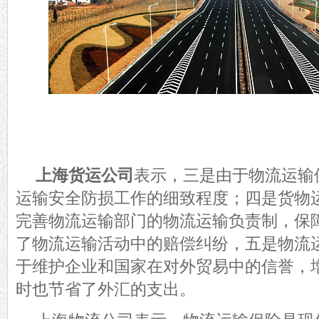
上海货运公司
表示，三是由于物流运输
运输
安全防损工作
的细致程度；四是
货物
完善
物流
运输部门的
物流
运输负责制，保
了物流运输活动
中的赔偿纠纷，
五是物流
于维护企业和国家在对外贸易中的信誉，
时也
节省
了
外汇
的
支出。