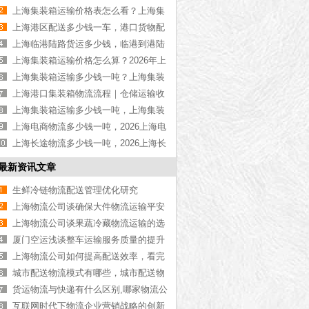
物流公司推荐【最新更新】
上海集装箱运输价格表怎么看？上海集
装箱运输价格指南【最新更新】
上海港区配送多少钱一车，港口货物配
送服务收费价格表【含最新报价】
上海临港陆路货运多少钱，临港到港陆
路运输收费标准【含价格表】
上海集装箱运输价格怎么算？2026年上
海集装箱运输价格指南【最新更新】
上海集装箱运输多少钱一吨？上海集装
箱运输价格（含价格表）
上海港口集装箱物流流程｜仓储运输收
费标准2026｜港口物流【行业百科】
上海集装箱运输多少钱一吨，上海集装
箱运输价格（含价格表）
上海电商物流多少钱一吨，2026上海电
商物流价格【含最新价格】
上海长途物流多少钱一吨，2026上海长
途物流价格【含最新价格】
最新资讯文章
生鲜冷链物流配送管理优化研究
上海物流公司谈确保大件物流运输平安
的方法
上海物流公司谈果蔬冷藏物流运输的选
择
厦门空运浅谈整车运输服务质量的提升
上海物流公司如何提高配送效率，看完
你就知道了[今日更新]
城市配送物流模式有哪些，城市配送物
流运输【实时更新】
货运物流与快递有什么区别,哪家物流公
司靠谱「行业问答」
互联网时代下物流企业营销战略的创新