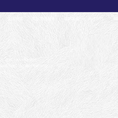
全国物流
英脉增值服务
成功案例
人才招聘
网
-1
总机：400-663-9099
88弄中骏广场二期11号楼305室
41号