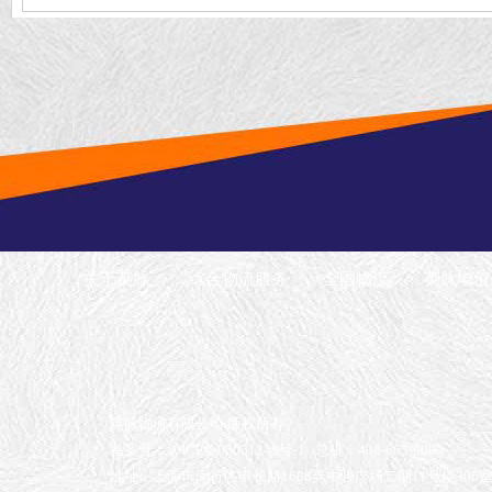
国冷链运输
关于英脉
综合物流服务
全国物流
英脉增值
英脉物流有限公司 版权所有
备案号：沪ICP备05051249号-1
总机：400-663-9099
地址：上海市闵行区申长路1688弄中骏广场二期11号楼305