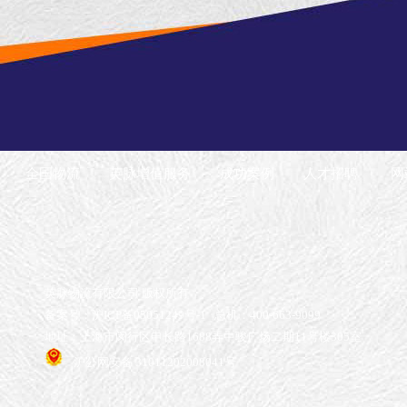
配送
全国物流
英脉增值服务
成功案例
人才招聘
网
英脉物流有限公司 版权所有
备案号：沪ICP备05051249号-1
总机：400-663-9099
地址：上海市闵行区申长路1688弄中骏广场二期11号楼305室
沪公网安备 31011202008041号