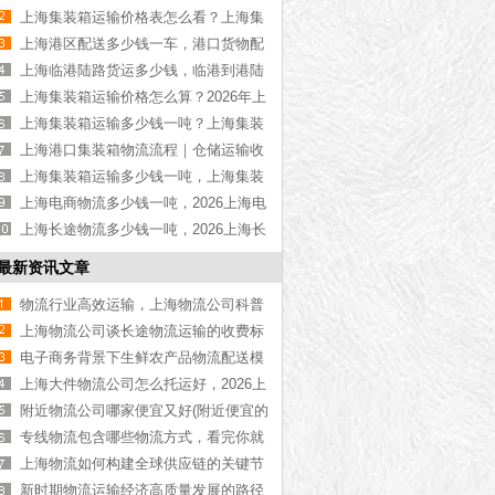
物流公司推荐【最新更新】
上海集装箱运输价格表怎么看？上海集
装箱运输价格指南【最新更新】
上海港区配送多少钱一车，港口货物配
送服务收费价格表【含最新报价】
上海临港陆路货运多少钱，临港到港陆
路运输收费标准【含价格表】
上海集装箱运输价格怎么算？2026年上
海集装箱运输价格指南【最新更新】
上海集装箱运输多少钱一吨？上海集装
箱运输价格（含价格表）
上海港口集装箱物流流程｜仓储运输收
费标准2026｜港口物流【行业百科】
上海集装箱运输多少钱一吨，上海集装
箱运输价格（含价格表）
上海电商物流多少钱一吨，2026上海电
商物流价格【含最新价格】
上海长途物流多少钱一吨，2026上海长
途物流价格【含最新价格】
最新资讯文章
物流行业高效运输，上海物流公司科普
【最新资讯】
上海物流公司谈长途物流运输的收费标
准
电子商务背景下生鲜农产品物流配送模
式探究
上海大件物流公司怎么托运好，2026上
海大件物流公司一站式服务指南【最新
附近物流公司哪家便宜又好(附近便宜的
更新】
上门物流公司推荐)
专线物流包含哪些物流方式，看完你就
知道了[今日更新]
上海物流如何构建全球供应链的关键节
点，看完你就了解了[物流资讯]
新时期物流运输经济高质量发展的路径