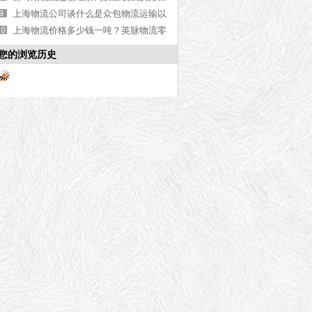
探究
上海物流公司谈什么是众包物流运输以
及优劣势
上海物流价格多少钱一吨？英脉物流零
担整车收费标准详解【含最新价格】
您的浏览历史