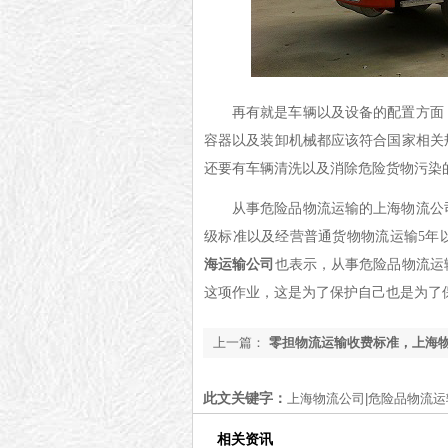
再有就是车辆以及设备的配置方面
容器
以及
装卸机械
都应该
符合国家
相
关
还要有
车辆清洗
以及
消除危险货物污染
从事危险品物流运输的上海物流公
级标准
以及
经营普通货物
物流
运输
5年
海运输公司
也表示，从事危险品物流运
这项作业，这是为了保护自己也是为了
上一篇：
零担物流运输收费标准，上海
您
此文关键字：
上海物流公司|危险品物流运
相关资讯