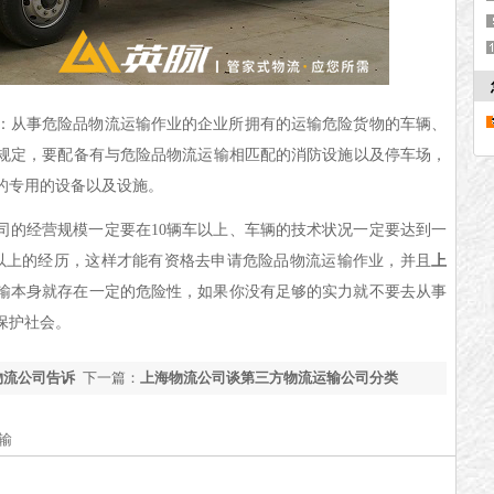
：从事危险品物流运输作业的企业所拥有的
运输危险货物的车辆、
规定
，
要配备有与危险品物流运输相匹配的消防设施以及停车场，
的专用
的设备以及设施。
司的
经营规模
一定要
在
10辆
车
以上、车辆
的
技术状况
一定要
达到一
以上
的
经历
，
这样才能有资格去申请危险品物流运输作业，并且
上
输本身就存在一定的危险性，如果你没有足够的实力就不要去从事
保护社会。
物流公司告诉
下一篇：
上海物流公司谈第三方物流运输公司分类
输