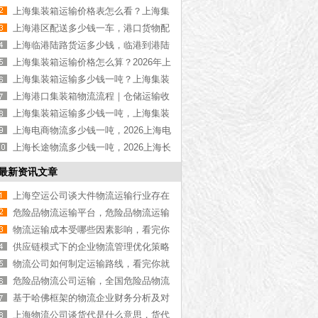
物流公司推荐【最新更新】
上海集装箱运输价格表怎么看？上海集
装箱运输价格指南【最新更新】
上海港区配送多少钱一车，港口货物配
送服务收费价格表【含最新报价】
上海临港陆路货运多少钱，临港到港陆
路运输收费标准【含价格表】
上海集装箱运输价格怎么算？2026年上
海集装箱运输价格指南【最新更新】
上海集装箱运输多少钱一吨？上海集装
箱运输价格（含价格表）
上海港口集装箱物流流程｜仓储运输收
费标准2026｜港口物流【行业百科】
上海集装箱运输多少钱一吨，上海集装
箱运输价格（含价格表）
上海电商物流多少钱一吨，2026上海电
商物流价格【含最新价格】
上海长途物流多少钱一吨，2026上海长
途物流价格【含最新价格】
最新资讯文章
上海空运公司谈大件物流运输行业存在
的问题
危险品物流运输平台，危险品物流运输
服务【今日资讯】
物流运输成本受哪些因素影响，看完你
就知道了【最新更新】
供应链模式下的企业物流管理优化策略
物流公司如何制定运输路线，看完你就
知道了[最新更新]
危险品物流公司运输，全国危险品物流
公司推荐【今日推荐】
基于哈佛框架的物流企业财务分析及对
策——以T公司为例
上海物流公司谈货代是什么意思，货代