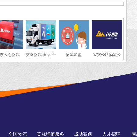
东入仓物流
英脉物流·食品·全
物流加盟
宝安公路物流公
国冷链运输
司
全国物流
英脉增值服务
成功案例
人才招聘
网