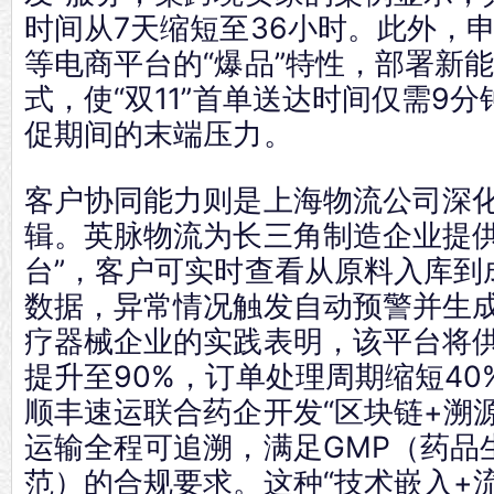
时间从7天缩短至36小时。此外，
等电商平台的“爆品”特性，部署新
式，使“双11”首单送达时间仅需9
促期间的末端压力。
客户协同能力则是上海物流公司深
辑。英脉物流为长三角制造企业提供
台”，客户可实时查看从原料入库到
数据，异常情况触发自动预警并生
疗器械企业的实践表明，该平台将
提升至90%，订单处理周期缩短4
顺丰速运联合药企开发“区块链+溯
运输全程可追溯，满足GMP（药品
范）的合规要求。这种“技术嵌入+